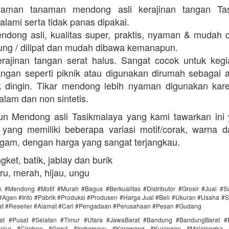
yaman tanaman mendong asli kerajinan tangan Tas
alami serta tidak panas dipakai.
dong asli, kualitas super, praktis, nyaman & mudah 
lung / dilipat dan mudah dibawa kemanapun.
rajinan tangan serat halus. Sangat cocok untuk keg
angan seperti piknik atau digunakan dirumah sebagai 
k dingin. Tikar mendong lebih nyaman digunakan ka
alam dan non sintetis.
un Mendong asli Tasikmalaya yang kami tawarkan ini y
at yang memiliki beberapa variasi motif/corak, warna 
gam, dengan harga yang sangat terjangkau.
ngket, batik, jablay dan burik
ru, merah, hijau, ungu
 #Mendong #Motif #Murah #Bagus #Berkualitas #Distributor #Grosir #Jual #S
#Agen #Info #Pabrik #Produksi #Produsen #Harga Jual #Beli #Ukuran #Usaha #Sup
at #Reseller #Alamat #Cari #Pengadaan #Perusahaan #Pesan #Gudang
rat #Pusat #Selatan #Timur #Utara #JawaBarat #Bandung #BandungBarat #
anjur #Cirebon #Garut #Indramayu #Karawang #Kuningan #Majalengka 