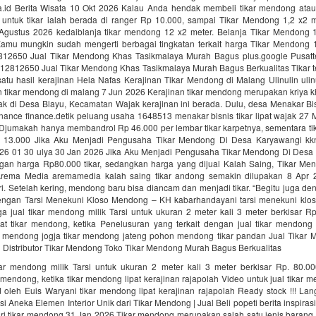
.id Berita Wisata 10 Okt 2026 Kalau Anda hendak membeli tikar mendong atau 
 untuk tikar ialah berada di ranger Rp 10.000, sampai Tikar Mendong 1,2 x2 
 Agustus 2026 kedaiblanja tikar mendong 12 x2 meter. Belanja Tikar Mendong 1
amu mungkin sudah mengerti berbagai tingkatan terkait harga Tikar Mendong 1
12650 Jual Tikar Mendong Khas Tasikmalaya Murah Bagus plus.google Pusatt
212812650 Jual Tikar Mendong Khas Tasikmalaya Murah Bagus Berkualitas Tikar
atu hasil kerajinan Hela Nafas Kerajinan Tikar Mendong di Malang Ulinulin ulin
an tikar mendong di malang 7 Jun 2026 Kerajinan tikar mendong merupakan kriya 
ak di Desa Blayu, Kecamatan Wajak kerajinan ini berada. Dulu, desa Menakar Bis
nance finance.detik peluang usaha 1648513 menakar bisnis tikar lipat wajak 27
 Djumakah hanya membandrol Rp 46.000 per lembar tikar karpetnya, sementara ti
p 13.000 Jika Aku Menjadi Pengusaha Tikar Mendong Di Desa Karyawangi kkn
26 01 30 ulya 30 Jan 2026 Jika Aku Menjadi Pengusaha Tikar Mendong Di Desa
engan harga Rp80.000 tikar, sedangkan harga yang dijual Kalah Saing, Tikar M
Arema Media aremamedia kalah saing tikar andong semakin dilupakan 8 Apr
ri. Setelah kering, mendong baru bisa diancam dan menjadi tikar. “Begitu juga de
 dengan Tarsi Menekuni Kloso Mendong – KH kabarhandayani tarsi menekuni kl
 jual tikar mendong milik Tarsi untuk ukuran 2 meter kali 3 meter berkisar Rp
 tikar mendong, ketika Penelusuran yang terkait dengan jual tikar mendong 
 mendong jogja tikar mendong jateng pohon mendong tikar pandan Jual Tikar 
 Distributor Tikar Mendong Toko Tikar Mendong Murah Bagus Berkualitas
kar mendong milik Tarsi untuk ukuran 2 meter kali 3 meter berkisar Rp. 80.00
mendong, ketika tikar mendong lipat kerajinan rajapolah Video untuk jual tikar
 oleh Euis Waryani tikar mendong lipat kerajinan rajapolah Ready stock !!! La
i Aneka Elemen Interior Unik dari Tikar Mendong | Jual Beli popeti berita inspira
dari tikar mendong 31 Jan 2026 Tikar mendong merupakan salah satu jenis barang