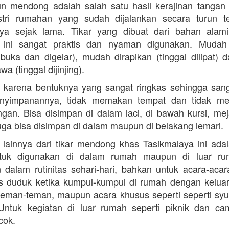
un mendong adalah salah satu hasil kerajinan tangan 
ustri rumahan yang sudah dijalankan secara turun t
aya sejak lama. Tikar yang dibuat dari bahan alam
ini sangat praktis dan nyaman digunakan. Mudah
dibuka dan digelar), mudah dirapikan (tinggal dilipat)
wa (tinggal dijinjing).
u, karena bentuknya yang sangat ringkas sehingga sa
nyimpanannya, tidak memakan tempat dan tidak m
an. Bisa disimpan di dalam laci, di bawah kursi, me
juga bisa disimpan di dalam maupun di belakang lemari.
 lainnya dari tikar mendong khas Tasikmalaya ini ada
tuk digunakan di dalam rumah maupun di luar ru
 dalam rutinitas sehari-hari, bahkan untuk acara-acara
s duduk ketika kumpul-kumpul di rumah dengan kelua
teman-teman, maupun acara khusus seperti seperti sy
. Untuk kegiatan di luar rumah seperti piknik dan c
cok.