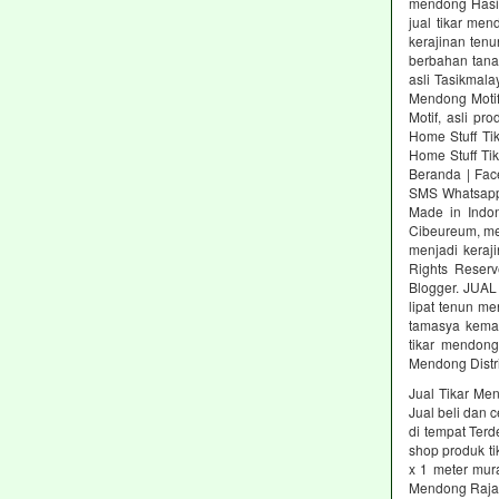
mendong Hasil
jual tikar me
kerajinan ten
berbahan tana
asli Tasikmala
Mendong Motif
Motif, asli pr
Home Stuff Ti
Home Stuff Ti
Beranda | Fac
SMS Whatsapp.
Made in Indon
Cibeureum, men
menjadi kera
Rights Reserv
Blogger. JUAL 
lipat tenun m
tamasya keman
tikar mendong
Mendong Distr
Jual Tikar Me
Jual beli dan
di tempat Ter
shop produk t
x 1 meter mur
Mendong Rajapo