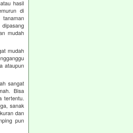
atau hasil
emurun di
i tanaman
 dipasang
 dan mudah
ngat mudah
engganggu
ja ataupun
lah sangat
mah. Bisa
 tertentu.
rga, sanak
ukuran dan
amping pun