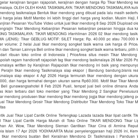
r gelar kerajinan tangan rajapolah, kerajinan dengan harga Rp Tikar Mendong k
sikmalaya. OLEH OLEH KHAS TASIKMALAYA: TIKAR MENDONG TASIKMALAYA kulin
 mendong tasikmalaya Bentuk tikar mendong yang dibuat pada lalu masih sederh
i harga jelas Motif Mambo ini lebih tinggi dari harga yang kodian. Musim Haji, 
jiran Pesanan YouTube Video untuk jual tikar mendong 8 Sep 2026 Diupload ol
engrajin Tikar Mendong Kebanjiran Pesanan kebanjiran pesanan hingga dua 
G TASIKMALAYA: TIKAR MENDONG irfanhilman 2026 02 tikar mendong tasik
 (JENIS): Tikar GEBLUG MOTIF: SILET Harga: Rp. 40.000 pc atau 700.000 k
er volume: 2 helai Jual tikar mendong songket tasik warna cek harga di Price
dan Taman Lainnya Beli online tikar mendong songket tasik warna terbaru, pilih
dari ribuan toko online di Indonesia | PriceArea situs mesin Tikar Mendong
polah ragam handicraft rajapolah tag tikar mendong tasikmalaya 26 Mar 2026 Po
malaya written by Kerajinan Rajapolah tikar mendong ini baik yang mempunyai
Perajin tikar mendong Tasikmalaya siap ekspor | Bandung bandung.bisnis read
kmalaya siap ekspor 4 Agt 2026 Harga termurah tikar mendong dengan ukura
000, dan harga termahal dengan ukuran sama Rp60.000. Motif tikar Tikar Men
 Beli gunawangsahotel 8 Feb 2026 Puali, tempat jual beli online dimana Anda
itas iklan terbaru dari toko member yang Tikar Mendong 2 Sangkar Penelusura
ikar mendong produsen tikar mendong tikar mendong jogja tikar mendong jateng
Jual Tikar Mendong Grosir Tikar Mendong Distributor Tikar Mendong Toko Tikar
itas
ntik Jual Tikar Lipat Cantik Online Terlengkap Lazada lazada tikar lipat cantik Tik
l Tikar Lipat Cantik Harga Murah di Toko Online TIKAR MENDONG Tikar Lip
ahan Air. Wow, Tikar Mendong Sleman Gantikan Tikar Cina di Armina Republ
ia Islam 17 Apr 2026 YOGYAKARTA Mulai penyelenggaraan haji 2026 ini, Kem
 tikar mendong buatan Beli Kerajinan Mendong Di Tasikmalaya | Panduan Wi