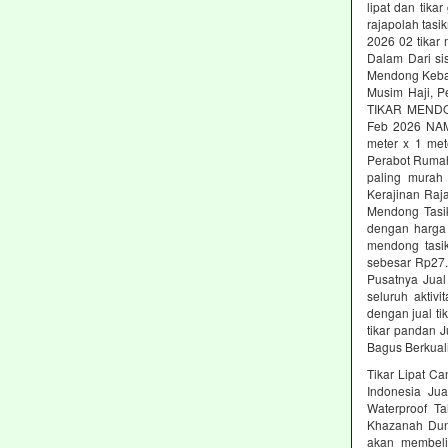
lipat dan tika
rajapolah ta
2026 02 tikar
Dalam Dari sis
Mendong Keban
Musim Haji, P
TIKAR MENDON
Feb 2026 NAMA
meter x 1 met
Perabot Rumah 
paling murah 
Kerajinan Raja
Mendong Tasik
dengan harga 
mendong tasi
sebesar Rp27.
Pusatnya Jual
seluruh aktiv
dengan jual t
tikar pandan 
Bagus Berkual
Tikar Lipat Ca
Indonesia Jua
Waterproof T
Khazanah Dun
akan membeli