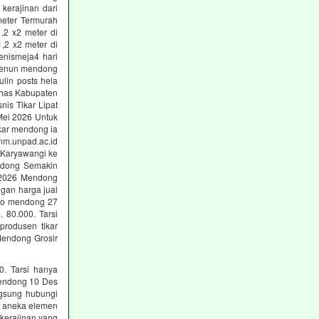
kerajinan dari
meter Termurah
,2 x2 meter di
,2 x2 meter di
enismeja4 hari
 tenun mendong
ulin posts hela
khas Kabupaten
nis Tikar Lipat
 Mei 2026 Untuk
kar mendong ia
m.unpad.ac.id
 Karyawangi ke
endong Semakin
 2026 Mendong
ngan harga jual
oso mendong 27
. 80.000. Tarsi
produsen tikar
Mendong Grosir
0. Tarsi hanya
 mendong 10 Des
ngsung hubungi
si aneka elemen
 kerajinan yang