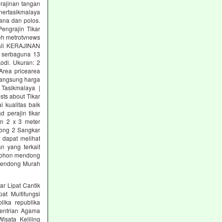
erajinan tangan
ertasikmalaya
ana dan polos.
Pengrajin Tikar
eh metrotvnews
kali KERAJINAN
 serbaguna 13
odi. Ukuran: 2
Area pricearea
 langsung harga
 Tasikmalaya |
sts about Tikar
 kualitas baik
 perajin tikar
n 2 x 3 meter
dong 2 Sangkar
 dapat melihat
n yang terkait
 pohon mendong
 Mendong Murah
ar Lipat Cantik
at Multifungsi
ika republika
entrian Agama
sata Keliling