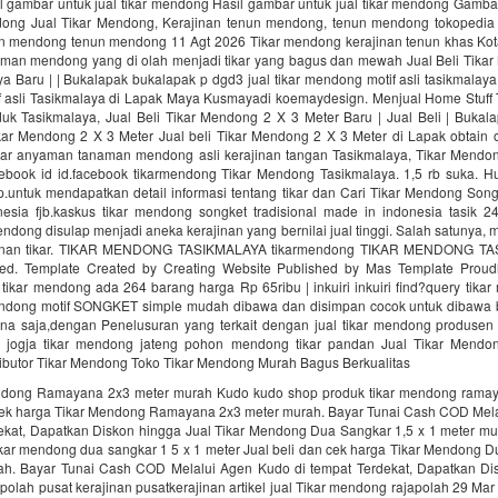
 gambar untuk jual tikar mendong Hasil gambar untuk jual tikar mendong Gambar
ndong Jual Tikar Mendong, Kerajinan tenun mendong, tenun mendong tokopedia
un mendong tenun mendong 11 Agt 2026 Tikar mendong kerajinan tenun khas Kot
man mendong yang di olah menjadi tikar yang bagus dan mewah Jual Beli Tikar
ya Baru | | Bukalapak bukalapak p dgd3 jual tikar mendong motif asli tasikmalaya 
 asli Tasikmalaya di Lapak Maya Kusmayadi koemaydesign. Menjual Home Stuff
oduk Tasikmalaya, Jual Beli Tikar Mendong 2 X 3 Meter Baru | Jual Beli | Buka
kar Mendong 2 X 3 Meter Jual beli Tikar Mendong 2 X 3 Meter di Lapak obtain o
kar anyaman tanaman mendong asli kerajinan tangan Tasikmalaya, Tikar Mendo
ebook id id.facebook tikarmendong Tikar Mendong Tasikmalaya. 1,5 rb suka. H
untuk mendapatkan detail informasi tentang tikar dan Cari Tikar Mendong Songk
esia fjb.kaskus tikar mendong songket tradisional made in indonesia tasik 
dong disulap menjadi aneka kerajinan yang bernilai jual tinggi. Salah satunya,
jinan tikar. TIKAR MENDONG TASIKMALAYA tikarmendong TIKAR MENDONG TA
ed. Template Created by Creating Website Published by Mas Template Prou
tikar mendong ada 264 barang harga Rp 65ribu | inkuiri inkuiri find?query tika
endong motif SONGKET simple mudah dibawa dan disimpan cocok untuk dibawa 
a saja,dengan Penelusuran yang terkait dengan jual tikar mendong produsen
 jogja tikar mendong jateng pohon mendong tikar pandan Jual Tikar Mendon
ibutor Tikar Mendong Toko Tikar Mendong Murah Bagus Berkualitas
ndong Ramayana 2x3 meter murah Kudo kudo shop produk tikar mendong rama
 cek harga Tikar Mendong Ramayana 2x3 meter murah. Bayar Tunai Cash COD Mel
dekat, Dapatkan Diskon hingga Jual Tikar Mendong Dua Sangkar 1,5 x 1 meter m
ikar mendong dua sangkar 1 5 x 1 meter Jual beli dan cek harga Tikar Mendong D
ah. Bayar Tunai Cash COD Melalui Agen Kudo di tempat Terdekat, Dapatkan Dis
lah pusat kerajinan pusatkerajinan artikel jual Tikar mendong rajapolah 29 Mar 