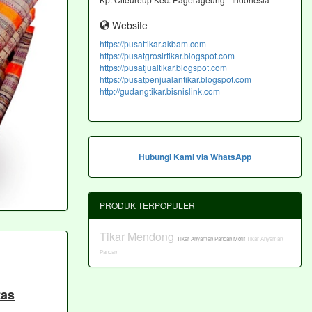
Website
https://pusattikar.akbam.com
https://pusatgrosirtikar.blogspot.com
https://pusatjualtikar.blogspot.com
https://pusatpenjualantikar.blogspot.com
http://gudangtikar.bisnislink.com
Hubungi Kami via WhatsApp
PRODUK TERPOPULER
Tikar Mendong
Tikar Anyaman Pandan Motif
Tikar Anyaman
Pandan
tas