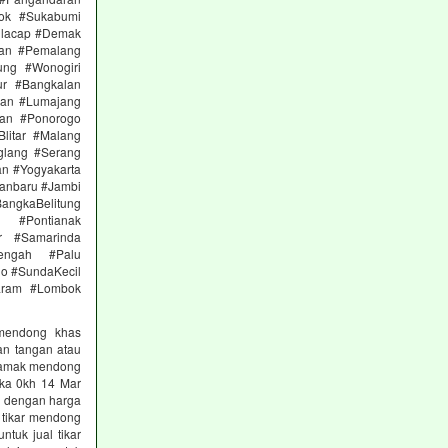
ok #Sukabumi
ilacap #Demak
gan #Pemalang
ng #Wonogiri
ur #Bangkalan
gan #Lumajang
uan #Ponorogo
litar #Malang
glang #Serang
an #Yogyakarta
anbaru #Jambi
ngkaBelitung
t #Pontianak
ur #Samarinda
Tengah #Palu
lo #SundaKecil
aram #Lombok
 mendong khas
an tangan atau
g samak mendong
 ka 0kh 14 Mar
g dengan harga
 tikar mendong
tuk jual tikar