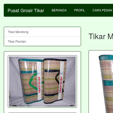
Pusat Grosir Tikar
BERANDA
PROFIL
CARA PESAN
Tikar Mendong
Tikar 
Tikar Pandan