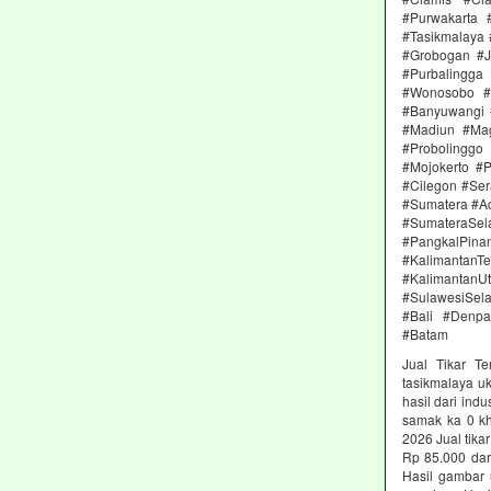
#Purwakarta
#Tasikmalaya
#Grobogan #J
#Purbalingg
#Wonosobo #M
#Banyuwangi 
#Madiun #Mag
#Probolinggo
#Mojokerto #
#Cilegon #Ser
#Sumatera #A
#SumateraSe
#PangkalPin
#KalimantanT
#Kalimantan
#SulawesiSela
#Bali #Denp
#Batam
Jual Tikar T
tasikmalaya u
hasil dari ind
samak ka 0 kh
2026 Jual tik
Rp 85.000 dar
Hasil gambar 