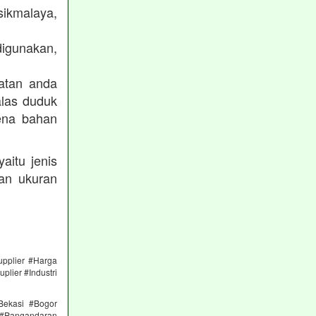
ikmalaya,
digunakan,
iatan anda
alas duduk
rena bahan
aitu jenis
dan ukuran
upplier #Harga
lier #Industri
Bekasi #Bogor
#Pangandaran