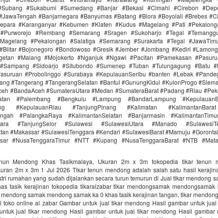
 #Subang #Sukabumi #Sumedang #Banjar #Bekasi #Cimahi #Cirebon #Dep
 #JawaTengah #Banjarnegara #Banyumas #Batang #Blora #Boyolali #Brebes #C
epara #Karanganyar #Kebumen #Klaten #Kudus #Magelang #Pati #Pekalon
a #Purworejo #Rembang #Semarang #Sragen #Sukoharjo #Tegal #Temanggu
agelang #Pekalongan #Salatiga #Semarang #Surakarta #Tegal #JawaTim
#Blitar #Bojonegoro #Bondowoso #Gresik #Jember #Jombang #Kediri #Lamon
etan #Malang #Mojokerto #Nganjuk #Ngawi #Pacitan #Pamekasan #Pasur
 #Sampang #Sidoarjo #Situbondo #Sumenep #Tuban #Tulungagung #Batu #B
Pasuruan #Probolinggo #Surabaya #KepulauanSeribu #banten #Lebak #Pande
ang #Tangerang #TangerangSelatan #Bantul #GunungKidul #KulonProgo #Slem
ceh #BandaAceh #SumateraUtara #Medan #SumateraBarat #Padang #Riau #Pek
latan #Palembang #Bengkulu #Lampung #BandarLampung #KepulauanBa
ang #KepulauanRiau #TanjungPinang #Kalimatan #KalimantanBara
engah #PalangkaRaya #KalimantanSelatan #Banjarmasin #KalimantanTim
Utara #TanjungSelor #Sulawesi #SulawesiUtara #Manado #Sulawesi
tan #Makassar #SulawesiTenggara #Kendari #SulawesiBarat #Mamuju #Goronta
asar #NusaTenggaraTimur #NTT #Kupang #NusaTenggaraBarat #NTB #Mat
enun Mendong Khas Tasikmalaya, Ukuran 2m x 3m tokopedia tikar tenun
kuran 2m x 3m 1 Jul 2026 Tikar tenun mendong adalah salah satu hasil kerajin
ustri rumahan yang sudah dijalankan secara turun temurun di Jual tikar mendon
as tasik kerajinan tokopedia tikaralzabar tikar mendongsamak mendongsamak
ar mendong samak mendong samak ka 0 khas tasik kerajinan tangan, tikar mendon
i toko online al zabar Gambar untuk jual tikar mendong Hasil gambar untuk jual
untuk jual tikar mendong Hasil gambar untuk jual tikar mendong Hasil gambar un