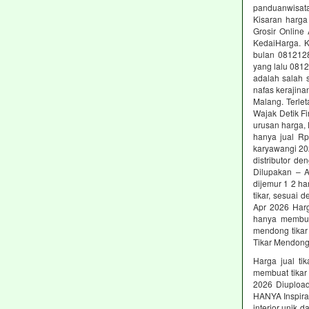
panduanwisata
Kisaran harga
Grosir Online
KedaiHarga. K
bulan 0812128
yang lalu 081
adalah salah s
nafas kerajin
Malang. Terlet
Wajak Detik Fi
urusan harga,
hanya jual R
karyawangi 20
distributor d
Dilupakan – 
dijemur 1 2 ha
tikar, sesuai
Apr 2026 Harga
hanya membuat
mendong tikar
Tikar Mendong
Harga jual ti
membuat tikar 
2026 Diupload
HANYA Inspiras
interior unik 