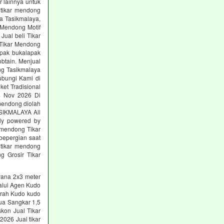
 lainnya untuk
 tikar mendong
a Tasikmalaya,
 Mendong Motif
Jual beli Tikar
 Tikar Mendong
lapak bukalapak
btain. Menjual
ng Tasikmalaya
ubungi Kami di
et Tradisional
24 Nov 2026 Di
 mendong diolah
SIKMALAYA All
dly powered by
r mendong Tikar
bepergian saat
 tikar mendong
g Grosir Tikar
yana 2x3 meter
alui Agen Kudo
urah Kudo kudo
ua Sangkar 1,5
kon Jual Tikar
2026 Jual tikar