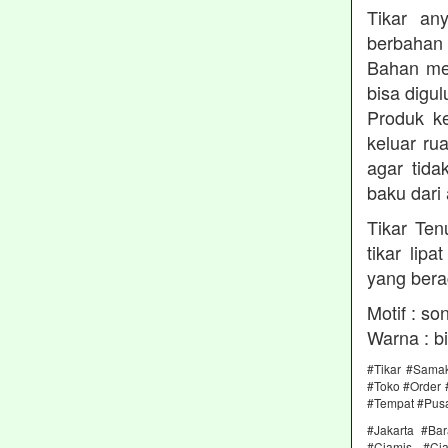
Tikar an
berbahan 
Bahan men
bisa digu
Produk ke
keluar ru
agar tida
baku dari 
Tikar Ten
tikar lip
yang bera
Motif : so
Warna : bi
#Tikar #Samak
#Toko #Order 
#Tempat #Pus
#Jakarta #Ba
#Ciamis #Ci