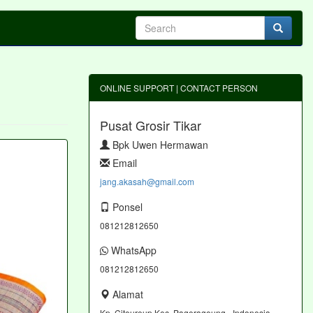
ONLINE SUPPORT | CONTACT PERSON
Pusat Grosir Tikar
Bpk Uwen Hermawan
Email
jang.akasah@gmail.com
Ponsel
081212812650
WhatsApp
081212812650
Alamat
Kp. Citeureup Kec. Pagerageung - Indonesia