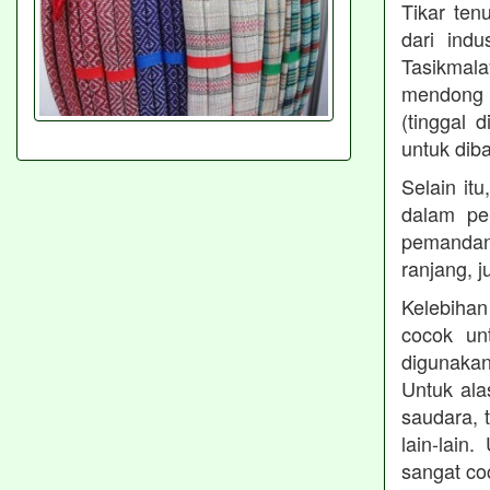
Tikar ten
dari ind
Tasikmal
mendong 
(tinggal 
untuk diba
Selain it
dalam pe
pemandang
ranjang, 
Kelebihan
cocok un
digunakan
Untuk ala
saudara, 
lain-lain
sangat co