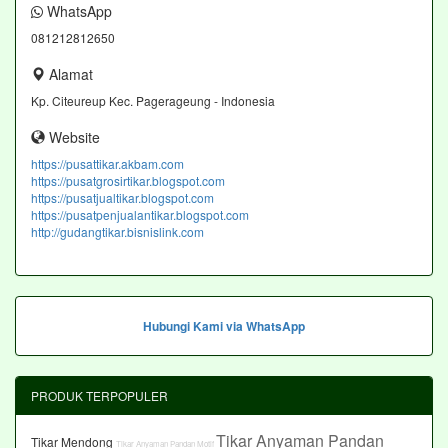
WhatsApp
081212812650
Alamat
Kp. Citeureup Kec. Pagerageung - Indonesia
Website
https://pusattikar.akbam.com
https://pusatgrosirtikar.blogspot.com
https://pusatjualtikar.blogspot.com
https://pusatpenjualantikar.blogspot.com
http://gudangtikar.bisnislink.com
Hubungi Kami via WhatsApp
PRODUK TERPOPULER
Tikar Anyaman Pandan
Tikar Mendong
Tikar Anyaman Pandan Motif