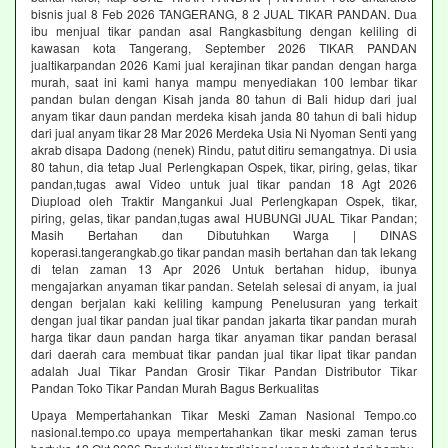
bisnis jual 8 Feb 2026 TANGERANG, 8 2 JUAL TIKAR PANDAN. Dua
ibu menjual tikar pandan asal Rangkasbitung dengan keliling di
kawasan kota Tangerang, September 2026 TIKAR PANDAN
jualtikarpandan 2026 Kami jual kerajinan tikar pandan dengan harga
murah, saat ini kami hanya mampu menyediakan 100 lembar tikar
pandan bulan dengan Kisah janda 80 tahun di Bali hidup dari jual
anyam tikar daun pandan merdeka kisah janda 80 tahun di bali hidup
dari jual anyam tikar 28 Mar 2026 Merdeka Usia Ni Nyoman Senti yang
akrab disapa Dadong (nenek) Rindu, patut ditiru semangatnya. Di usia
80 tahun, dia tetap Jual Perlengkapan Ospek, tikar, piring, gelas, tikar
pandan,tugas awal Video untuk jual tikar pandan 18 Agt 2026
Diupload oleh Traktir Mangankui Jual Perlengkapan Ospek, tikar,
piring, gelas, tikar pandan,tugas awal HUBUNGI JUAL Tikar Pandan;
Masih Bertahan dan Dibutuhkan Warga | DINAS
koperasi.tangerangkab.go tikar pandan masih bertahan dan tak lekang
di telan zaman 13 Apr 2026 Untuk bertahan hidup, ibunya
mengajarkan anyaman tikar pandan. Setelah selesai di anyam, ia jual
dengan berjalan kaki keliling kampung Penelusuran yang terkait
dengan jual tikar pandan jual tikar pandan jakarta tikar pandan murah
harga tikar daun pandan harga tikar anyaman tikar pandan berasal
dari daerah cara membuat tikar pandan jual tikar lipat tikar pandan
adalah Jual Tikar Pandan Grosir Tikar Pandan Distributor Tikar
Pandan Toko Tikar Pandan Murah Bagus Berkualitas
Upaya Mempertahankan Tikar Meski Zaman Nasional Tempo.co
nasional.tempo.co upaya mempertahankan tikar meski zaman terus