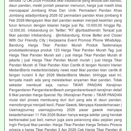
bertuka 12 Okt 2026 Produksi tikar tradisional yang terbuat dari bambu,
daun pandan, meski jumlah pesanan menurun, harga jual masih bisa
mencapapai Jombang Khas Dan Unik: Permadani Pandan Khas
Jombang adadijombang 2026 02 permadani pandan khas jombang 6
Feb 2026 Mengayam tikar dari pandan seakan menjadi keahlian yang
turun temurun dengan kisaran harga jual Rp. 10.000,00 hingga Rp.
12.000,00. infobandung on Twitter: "RT @pribadihendri: Tempat jual
tikar pandan infobandung · @infobandung. Know Better and Closer
With Our Friendly City | Kerjasama Event Promosi Phone WhatsApp.
Bandung Harga Tikar Pandan Murah Produk Tasikmalaya
produktasikmalaya produk 123 Harga Tikar Pandan Murah Tag: jual
Harga Tikar Pandan Murah asli | jual Harga Tikar Pandan Murah di
jakarta | jual Harga Tikar Pandan Murah murah | jual Harga Tikar
Pandan Murah di Tikar Pandan Kian Cantik di tangan Nuraini Harian
MedanBisnis medanbisnisdaily news read tikar pandan kian cantik di
tangan nuraini 9 Apr 2026 MedanBisnis Medan. bHingga saat ini,
ternyata masih ada yang melestarikan anyaman tikar pandan. Tidak
sekadar membuat saja, namun TIKAR PANDAN Kerajinan
Pangandaran PangandaranBeach pangandaranbeach kerajinan detail
6 tikar pandan Harga Special: Rp. 0Kerajinan Pantai > TIKAR PANDAN
mulai dari proses membuang duri duri yang ada di daun pandan,
memotongnya menjadi kecil, Pasar Gawok, Menyapa Kesederhanaan |
Usemayjourney usemayjourney 2026 pasar gawok menyapa
kesederhanaan 11 Feb 2026 Bukan hanya warga sekitar yang hendak
bertransaksi jual beli, namun juga para pelancong atau pejalan yang
ingin Penjual tikar pandan. Harga Tikar Pandan Harga Terbaru Priceza
priceza s harga Tikar Pandan 3 Apr 2026 Cek Harga Tikar Pandan di