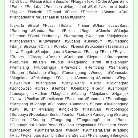
#Distributor #Grosir #Jual #Supplier #Harga #Toko #Order #Agen #Info
#Pabrik #Produksi #Produsen #Harga Jual #Beli #Ukuran #Usaha
#Suplier #Industri #Tempat #Pusat #Reseller #Alamat #Cari
#Pengadaan #Perusahaan #Pesan #Gudang
#Jakarta #Barat #Pusat #Selatan #Timur #Utara #JawaBarat
#Bandung #BandungBarat #Bekasi #Bogor #Ciamis #Cianjur
#Cirebon #Garut #Indramayu #Karawang #Kuningan #Majalengka
#Pangandaran #Purwakarta #Subang #Sukabumi #Sumedang
#Banjar #Bekasi #Cimahi #Cirebon #Depok #Sukabumi #Tasikmalaya
#JawaTengah #Banjarnegara #Banyumas #Batang #Blora #Boyolali
#Brebes #Cilacap #Demak #Grobogan #Jepara #Karanganyar
#Kebumen #Klaten #Kudus #Magelang #Pati #Pekalongan
#Pemalang #Purbalingga #Purworejo #Rembang #Semarang
#Sragen #Sukoharjo #Tegal #Temanggung #Wonogiri #Wonosobo
#Magelang #Pekalongan #Salatiga #Semarang #Surakarta #Tegal
#JawaTimur #Bangkalan #Banyuwangi #Blitar #Bojonegoro
#Bondowoso #Gresik #Jember #Jombang #Kediri #Lamongan
#Lumajang #Madiun #Magetan #Malang #Mojokerto #Nganjuk
#Ngawi #Pacitan #Pamekasan #Pasuruan #Ponorogo #Probolinggo
#Sampang #Sidoarjo #Situbondo #Sumenep #Tuban #Tulungagung
#Batu #Blitar #Malang #Mojokerto #Pasuruan #Probolinggo
#Surabaya #KepulauanSeribu #banten #Lebak #Pandeglang #Serang
#Cilegon #Serang #Tangerang #TangerangSelatan #Bantul
#GunungKidul #KulonProgo #Sleman #Yogyakarta #Sumatera #Aceh
#BandaAceh #SumateraUtara #Medan #SumateraBarat #Padang
#Riau #Pekanbaru #Jambi #SumateraSelatan #Palembang #Bengkulu