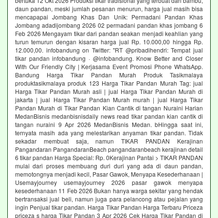
bertuka 12 Okt 2026 Produksi tikar tradisional yang terbuat dari bambu,
daun pandan, meski jumlah pesanan menurun, harga jual masih bisa
mencapapai Jombang Khas Dan Unik: Permadani Pandan Khas
Jombang adadijombang 2026 02 permadani pandan khas jombang 6
Feb 2026 Mengayam tikar dari pandan seakan menjadi keahlian yang
turun temurun dengan kisaran harga jual Rp. 10.000,00 hingga Rp.
12.000,00. infobandung on Twitter: "RT @pribadihendri: Tempat jual
tikar pandan infobandung · @infobandung. Know Better and Closer
With Our Friendly City | Kerjasama Event Promosi Phone WhatsApp.
Bandung Harga Tikar Pandan Murah Produk Tasikmalaya
produktasikmalaya produk 123 Harga Tikar Pandan Murah Tag: jual
Harga Tikar Pandan Murah asli | jual Harga Tikar Pandan Murah di
jakarta | jual Harga Tikar Pandan Murah murah | jual Harga Tikar
Pandan Murah di Tikar Pandan Kian Cantik di tangan Nuraini Harian
MedanBisnis medanbisnisdaily news read tikar pandan kian cantik di
tangan nuraini 9 Apr 2026 MedanBisnis Medan. bHingga saat ini,
ternyata masih ada yang melestarikan anyaman tikar pandan. Tidak
sekadar membuat saja, namun TIKAR PANDAN Kerajinan
Pangandaran PangandaranBeach pangandaranbeach kerajinan detail
6 tikar pandan Harga Special: Rp. 0Kerajinan Pantai > TIKAR PANDAN
mulai dari proses membuang duri duri yang ada di daun pandan,
memotongnya menjadi kecil, Pasar Gawok, Menyapa Kesederhanaan |
Usemayjourney usemayjourney 2026 pasar gawok menyapa
kesederhanaan 11 Feb 2026 Bukan hanya warga sekitar yang hendak
bertransaksi jual beli, namun juga para pelancong atau pejalan yang
ingin Penjual tikar pandan. Harga Tikar Pandan Harga Terbaru Priceza
priceza s harga Tikar Pandan 3 Apr 2026 Cek Harga Tikar Pandan di