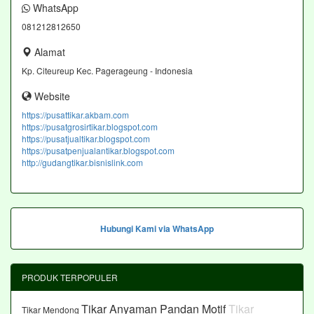
WhatsApp
081212812650
Alamat
Kp. Citeureup Kec. Pagerageung - Indonesia
Website
https://pusattikar.akbam.com
https://pusatgrosirtikar.blogspot.com
https://pusatjualtikar.blogspot.com
https://pusatpenjualantikar.blogspot.com
http://gudangtikar.bisnislink.com
Hubungi Kami via WhatsApp
PRODUK TERPOPULER
Tikar Anyaman Pandan Motif
Tikar
Tikar Mendong