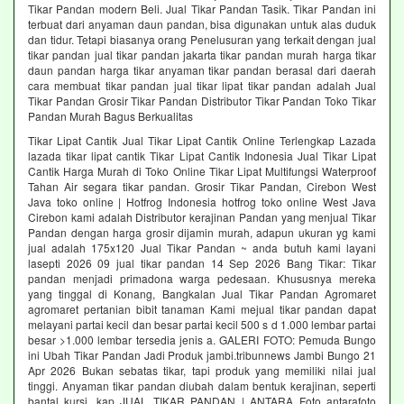
Tikar Pandan modern Beli. Jual Tikar Pandan Tasik. Tikar Pandan ini
terbuat dari anyaman daun pandan, bisa digunakan untuk alas duduk
dan tidur. Tetapi biasanya orang Penelusuran yang terkait dengan jual
tikar pandan jual tikar pandan jakarta tikar pandan murah harga tikar
daun pandan harga tikar anyaman tikar pandan berasal dari daerah
cara membuat tikar pandan jual tikar lipat tikar pandan adalah Jual
Tikar Pandan Grosir Tikar Pandan Distributor Tikar Pandan Toko Tikar
Pandan Murah Bagus Berkualitas
Tikar Lipat Cantik Jual Tikar Lipat Cantik Online Terlengkap Lazada
lazada tikar lipat cantik Tikar Lipat Cantik Indonesia Jual Tikar Lipat
Cantik Harga Murah di Toko Online Tikar Lipat Multifungsi Waterproof
Tahan Air segara tikar pandan. Grosir Tikar Pandan, Cirebon West
Java toko online | Hotfrog Indonesia hotfrog toko online West Java
Cirebon kami adalah Distributor kerajinan Pandan yang menjual Tikar
Pandan dengan harga grosir dijamin murah, adapun ukuran yg kami
jual adalah 175x120 Jual Tikar Pandan ~ anda butuh kami layani
lasepti 2026 09 jual tikar pandan 14 Sep 2026 Bang Tikar: Tikar
pandan menjadi primadona warga pedesaan. Khususnya mereka
yang tinggal di Konang, Bangkalan Jual Tikar Pandan Agromaret
agromaret pertanian bibit tanaman Kami mejual tikar pandan dapat
melayani partai kecil dan besar partai kecil 500 s d 1.000 lembar partai
besar >1.000 lembar tersedia jenis a. GALERI FOTO: Pemuda Bungo
ini Ubah Tikar Pandan Jadi Produk jambi.tribunnews Jambi Bungo 21
Apr 2026 Bukan sebatas tikar, tapi produk yang memiliki nilai jual
tinggi. Anyaman tikar pandan diubah dalam bentuk kerajinan, seperti
bantal kursi, kap JUAL TIKAR PANDAN | ANTARA Foto antarafoto