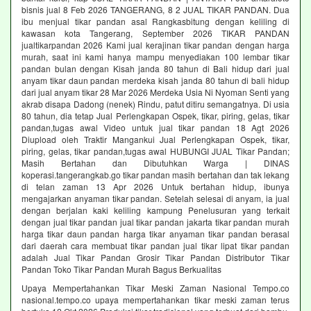
bisnis jual 8 Feb 2026 TANGERANG, 8 2 JUAL TIKAR PANDAN. Dua
ibu menjual tikar pandan asal Rangkasbitung dengan keliling di
kawasan kota Tangerang, September 2026 TIKAR PANDAN
jualtikarpandan 2026 Kami jual kerajinan tikar pandan dengan harga
murah, saat ini kami hanya mampu menyediakan 100 lembar tikar
pandan bulan dengan Kisah janda 80 tahun di Bali hidup dari jual
anyam tikar daun pandan merdeka kisah janda 80 tahun di bali hidup
dari jual anyam tikar 28 Mar 2026 Merdeka Usia Ni Nyoman Senti yang
akrab disapa Dadong (nenek) Rindu, patut ditiru semangatnya. Di usia
80 tahun, dia tetap Jual Perlengkapan Ospek, tikar, piring, gelas, tikar
pandan,tugas awal Video untuk jual tikar pandan 18 Agt 2026
Diupload oleh Traktir Mangankui Jual Perlengkapan Ospek, tikar,
piring, gelas, tikar pandan,tugas awal HUBUNGI JUAL Tikar Pandan;
Masih Bertahan dan Dibutuhkan Warga | DINAS
koperasi.tangerangkab.go tikar pandan masih bertahan dan tak lekang
di telan zaman 13 Apr 2026 Untuk bertahan hidup, ibunya
mengajarkan anyaman tikar pandan. Setelah selesai di anyam, ia jual
dengan berjalan kaki keliling kampung Penelusuran yang terkait
dengan jual tikar pandan jual tikar pandan jakarta tikar pandan murah
harga tikar daun pandan harga tikar anyaman tikar pandan berasal
dari daerah cara membuat tikar pandan jual tikar lipat tikar pandan
adalah Jual Tikar Pandan Grosir Tikar Pandan Distributor Tikar
Pandan Toko Tikar Pandan Murah Bagus Berkualitas
Upaya Mempertahankan Tikar Meski Zaman Nasional Tempo.co
nasional.tempo.co upaya mempertahankan tikar meski zaman terus