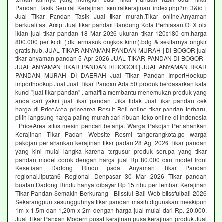
Pandan Tasik Sentral Kerajinan sentralkerajinan index.php?m 3&id i
Jual Tikar Pandan Tasik Jual tikar murah,Tikar online,Anyaman
berkualitas. Arsip: Jual tikar pandan Bandung Kota Perhiasan OLX olx
iklan jual tikar pandan 18 Mar 2026 ukuran tikar 120x180 cm.harga
800.000 per kodi (tdk termasuk ongkos kirim).bdg & sekitarnya ongkir
gratis.hub. JUAL TIKAR ANYAMAN PANDAN MURAH | DI BOGOR jual
tikar anyaman pandan 5 Apr 2026 JUAL TIKAR PANDAN DI BOGOR |
JUAL ANYAMAN TIKAR PANDAN DI BOGOR | JUAL ANYAMAN TIKAR
PANDAN MURAH DI DAERAH Jual Tikar Pandan ImportHookup
importhookup Jual Jual Tikar Pandan Ada 50 produk berdasarkan kata
kunci "jual tikar pandan" . amalfila membantu menemukan produk yang
anda cari yakni jual tikar pandan. Jika tidak Jual tikar pandan cek
harga di PriceArea pricearea Result Beli online tikar pandan terbaru,
pilih langsung harga paling murah dari ribuan toko online di Indonesia
| PriceArea situs mesin pencari belanja. Warga Pakojan Pertahankan
Kerajinan Tikar Padan Website Resmi tangerangkota.go warga
pakojan pertahankan kerajinan tikar padan 28 Agt 2026 Tikar pandan
yang kini mulai langka karena tergusur produk serupa yang tikar
pandan model corok dengan harga jual Rp 80.000 dan model Ironi
Kesetiaan Dadong Rindu pada Anyaman Tikar Pandan
regional.liputan6 Regional Denpasar 30 Mar 2026 Tikar pandan
buatan Dadong Rindu hanya dibayar Rp 15 ribu per lembar. Kerajinan
Tikar Pandan Semakin Berkurang | Blissful Bali Web blissfulbali 2026
Sekarangpun sesungguhnya tikar pandan masih digunakan meskipun
1m x 1,5m dan 1,20m x 2m dengan harga jual mulai dari Rp. 20.000.
Jual Tikar Pandan Modern pusat kerajinan pusatkerajinan produk Jual