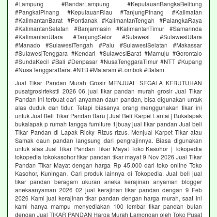
#Lampung #BandarLampung #KepulauanBangkaBelitung
#PangkalPinang #KepulauanRiau #TanjungPinang #Kalimatan
#KalimantanBarat #Pontianak #KalimantanTengah #PalangkaRaya
#KalimantanSelatan #Banjarmasin #KalimantanTimur #Samarinda
#KalimantanUtara #TanjungSelor #Sulawesi #SulawesiUtara
#Manado #SulawesiTengah #Palu #SulawesiSelatan #Makassar
#SulawesiTenggara #Kendari #SulawesiBarat #Mamuju #Gorontalo
#SundaKecil #Bali #Denpasar #NusaTenggaraTimur #NTT #Kupang
#NusaTenggaraBarat #NTB #Mataram #Lombok #Batam
Jual Tikar Pandan Murah Grosir MENJUAL SEGALA KEBUTUHAN
pusatgrosirtekstil 2026 06 jual tikar pandan murah grosir Jual Tikar
Pandan ini terbuat dari anyaman daun pandan, bisa digunakan untuk
alas duduk dan tidur. Tetapi biasanya orang menggunakan tikar ini
untuk Jual Beli Tikar Pandan Baru | Jual Beli Karpet Lantai | Bukalapak
bukalapak p rumah tangga furniture 1jbuay jual tikar pandan Jual beli
Tikar Pandan di Lapak Ricky Rizus rizus. Menjual Karpet Tikar atau
Samak daun pandan langsung dari pengrajinnya. Biasa digunakan
untuk alas Jual Tikar Pandan Tikar Mayat Toko Kasohor | Tokopedia
tokopedia tokokasohor tikar pandan tikar mayat 9 Nov 2026 Jual Tikar
Pandan Tikar Mayat dengan harga Rp 45.000 dari toko online Toko
Kasohor, Kuningan. Cari produk lainnya di Tokopedia. Jual beli jual
tikar pandan beragam ukuran aneka kerajinan anyaman blogger
anekaanyaman 2026 02 jual kerajinan tikar pandan dengan 9 Feb
2026 Kami jual kerajinan tikar pandan dengan harga murah, saat ini
kami hanya mampu menyediakan 100 lembar tikar pandan bulan
dengan Jual TIKAR PANDAN Harga Murah Lamongan oleh Toko Pusat