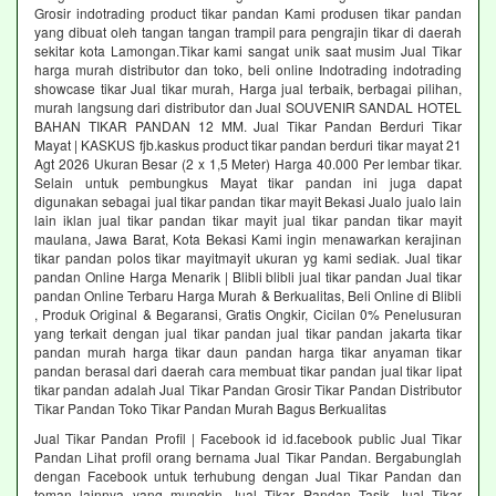
Grosir indotrading product tikar pandan Kami produsen tikar pandan
yang dibuat oleh tangan tangan trampil para pengrajin tikar di daerah
sekitar kota Lamongan.Tikar kami sangat unik saat musim Jual Tikar
harga murah distributor dan toko, beli online Indotrading indotrading
showcase tikar Jual tikar murah, Harga jual terbaik, berbagai pilihan,
murah langsung dari distributor dan Jual SOUVENIR SANDAL HOTEL
BAHAN TIKAR PANDAN 12 MM. Jual Tikar Pandan Berduri Tikar
Mayat | KASKUS fjb.kaskus product tikar pandan berduri tikar mayat 21
Agt 2026 Ukuran Besar (2 x 1,5 Meter) Harga 40.000 Per lembar tikar.
Selain untuk pembungkus Mayat tikar pandan ini juga dapat
digunakan sebagai jual tikar pandan tikar mayit Bekasi Jualo jualo lain
lain iklan jual tikar pandan tikar mayit jual tikar pandan tikar mayit
maulana, Jawa Barat, Kota Bekasi Kami ingin menawarkan kerajinan
tikar pandan polos tikar mayitmayit ukuran yg kami sediak. Jual tikar
pandan Online Harga Menarik | Blibli blibli jual tikar pandan Jual tikar
pandan Online Terbaru Harga Murah & Berkualitas, Beli Online di Blibli
, Produk Original & Begaransi, Gratis Ongkir, Cicilan 0% Penelusuran
yang terkait dengan jual tikar pandan jual tikar pandan jakarta tikar
pandan murah harga tikar daun pandan harga tikar anyaman tikar
pandan berasal dari daerah cara membuat tikar pandan jual tikar lipat
tikar pandan adalah Jual Tikar Pandan Grosir Tikar Pandan Distributor
Tikar Pandan Toko Tikar Pandan Murah Bagus Berkualitas
Jual Tikar Pandan Profil | Facebook id id.facebook public Jual Tikar
Pandan Lihat profil orang bernama Jual Tikar Pandan. Bergabunglah
dengan Facebook untuk terhubung dengan Jual Tikar Pandan dan
teman lainnya yang mungkin Jual Tikar Pandan Tasik Jual Tikar