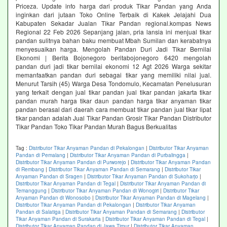
Priceza. Update info harga dari produk Tikar Pandan yang Anda
inginkan dari jutaan Toko Online Terbaik di Kakek Jelajahi Dua
Kabupaten Sekadar Jualan Tikar Pandan regional.kompas News
Regional 22 Feb 2026 Sepanjang jalan, pria lansia ini menjual tikar
pandan sulitnya bahan baku membuat Mbah Sumilan dan kerabatnya
menyesuaikan harga. Mengolah Pandan Duri Jadi Tikar Bernilai
Ekonomi | Berita Bojonegoro beritabojonegoro 6420 mengolah
pandan duri jadi tikar bernilai ekonomi 12 Agt 2026 Warga sekitar
memanfaatkan pandan duri sebagai tikar yang memiliki nilai jual.
Menurut Tarsih (45) Warga Desa Tondomulo, Kecamatan Penelusuran
yang terkait dengan jual tikar pandan jual tikar pandan jakarta tikar
pandan murah harga tikar daun pandan harga tikar anyaman tikar
pandan berasal dari daerah cara membuat tikar pandan jual tikar lipat
tikar pandan adalah Jual Tikar Pandan Grosir Tikar Pandan Distributor
Tikar Pandan Toko Tikar Pandan Murah Bagus Berkualitas
Tag :
Distributor Tikar Anyaman Pandan di Pekalongan
|
Distributor Tikar Anyaman
Pandan di Pemalang
|
Distributor Tikar Anyaman Pandan di Purbalingga
|
Distributor Tikar Anyaman Pandan di Purworejo
|
Distributor Tikar Anyaman Pandan
di Rembang
|
Distributor Tikar Anyaman Pandan di Semarang
|
Distributor Tikar
Anyaman Pandan di Sragen
|
Distributor Tikar Anyaman Pandan di Sukoharjo
|
Distributor Tikar Anyaman Pandan di Tegal
|
Distributor Tikar Anyaman Pandan di
Temanggung
|
Distributor Tikar Anyaman Pandan di Wonogiri
|
Distributor Tikar
Anyaman Pandan di Wonosobo
|
Distributor Tikar Anyaman Pandan di Magelang
|
Distributor Tikar Anyaman Pandan di Pekalongan
|
Distributor Tikar Anyaman
Pandan di Salatiga
|
Distributor Tikar Anyaman Pandan di Semarang
|
Distributor
Tikar Anyaman Pandan di Surakarta
|
Distributor Tikar Anyaman Pandan di Tegal
|
Distributor Tikar Anyaman Pandan di Jawa Timur
|
Distributor Tikar Anyaman