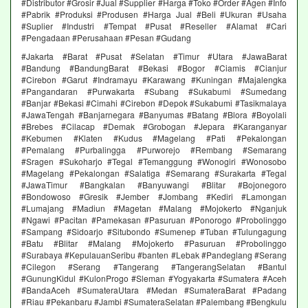
#Distributor #Grosir #Jual #Supplier #Harga #Toko #Order #Agen #Info
#Pabrik #Produksi #Produsen #Harga Jual #Beli #Ukuran #Usaha
#Suplier #Industri #Tempat #Pusat #Reseller #Alamat #Cari
#Pengadaan #Perusahaan #Pesan #Gudang
#Jakarta #Barat #Pusat #Selatan #Timur #Utara #JawaBarat
#Bandung #BandungBarat #Bekasi #Bogor #Ciamis #Cianjur
#Cirebon #Garut #Indramayu #Karawang #Kuningan #Majalengka
#Pangandaran #Purwakarta #Subang #Sukabumi #Sumedang
#Banjar #Bekasi #Cimahi #Cirebon #Depok #Sukabumi #Tasikmalaya
#JawaTengah #Banjarnegara #Banyumas #Batang #Blora #Boyolali
#Brebes #Cilacap #Demak #Grobogan #Jepara #Karanganyar
#Kebumen #Klaten #Kudus #Magelang #Pati #Pekalongan
#Pemalang #Purbalingga #Purworejo #Rembang #Semarang
#Sragen #Sukoharjo #Tegal #Temanggung #Wonogiri #Wonosobo
#Magelang #Pekalongan #Salatiga #Semarang #Surakarta #Tegal
#JawaTimur #Bangkalan #Banyuwangi #Blitar #Bojonegoro
#Bondowoso #Gresik #Jember #Jombang #Kediri #Lamongan
#Lumajang #Madiun #Magetan #Malang #Mojokerto #Nganjuk
#Ngawi #Pacitan #Pamekasan #Pasuruan #Ponorogo #Probolinggo
#Sampang #Sidoarjo #Situbondo #Sumenep #Tuban #Tulungagung
#Batu #Blitar #Malang #Mojokerto #Pasuruan #Probolinggo
#Surabaya #KepulauanSeribu #banten #Lebak #Pandeglang #Serang
#Cilegon #Serang #Tangerang #TangerangSelatan #Bantul
#GunungKidul #KulonProgo #Sleman #Yogyakarta #Sumatera #Aceh
#BandaAceh #SumateraUtara #Medan #SumateraBarat #Padang
#Riau #Pekanbaru #Jambi #SumateraSelatan #Palembang #Bengkulu