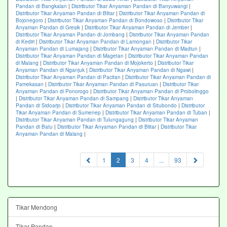
Pandan di Bangkalan
|
Distributor Tikar Anyaman Pandan di Banyuwangi
|
Distributor Tikar Anyaman Pandan di Blitar
|
Distributor Tikar Anyaman Pandan di
Bojonegoro
|
Distributor Tikar Anyaman Pandan di Bondowoso
|
Distributor Tikar
Anyaman Pandan di Gresik
|
Distributor Tikar Anyaman Pandan di Jember
|
Distributor Tikar Anyaman Pandan di Jombang
|
Distributor Tikar Anyaman Pandan
di Kediri
|
Distributor Tikar Anyaman Pandan di Lamongan
|
Distributor Tikar
Anyaman Pandan di Lumajang
|
Distributor Tikar Anyaman Pandan di Madiun
|
Distributor Tikar Anyaman Pandan di Magetan
|
Distributor Tikar Anyaman Pandan
di Malang
|
Distributor Tikar Anyaman Pandan di Mojokerto
|
Distributor Tikar
Anyaman Pandan di Nganjuk
|
Distributor Tikar Anyaman Pandan di Ngawi
|
Distributor Tikar Anyaman Pandan di Pacitan
|
Distributor Tikar Anyaman Pandan di
Pamekasan
|
Distributor Tikar Anyaman Pandan di Pasuruan
|
Distributor Tikar
Anyaman Pandan di Ponorogo
|
Distributor Tikar Anyaman Pandan di Probolinggo
|
Distributor Tikar Anyaman Pandan di Sampang
|
Distributor Tikar Anyaman
Pandan di Sidoarjo
|
Distributor Tikar Anyaman Pandan di Situbondo
|
Distributor
Tikar Anyaman Pandan di Sumenep
|
Distributor Tikar Anyaman Pandan di Tuban
|
Distributor Tikar Anyaman Pandan di Tulungagung
|
Distributor Tikar Anyaman
Pandan di Batu
|
Distributor Tikar Anyaman Pandan di Blitar
|
Distributor Tikar
Anyaman Pandan di Malang
|
(current)
1
2
3
4
...
93
Tikar Mendong
Tikar Pandan