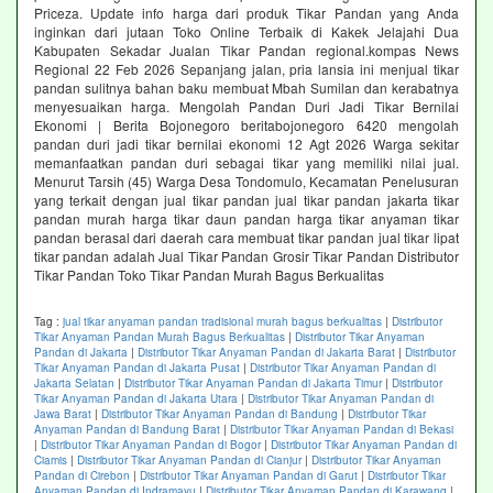
Priceza. Update info harga dari produk Tikar Pandan yang Anda
inginkan dari jutaan Toko Online Terbaik di Kakek Jelajahi Dua
Kabupaten Sekadar Jualan Tikar Pandan regional.kompas News
Regional 22 Feb 2026 Sepanjang jalan, pria lansia ini menjual tikar
pandan sulitnya bahan baku membuat Mbah Sumilan dan kerabatnya
menyesuaikan harga. Mengolah Pandan Duri Jadi Tikar Bernilai
Ekonomi | Berita Bojonegoro beritabojonegoro 6420 mengolah
pandan duri jadi tikar bernilai ekonomi 12 Agt 2026 Warga sekitar
memanfaatkan pandan duri sebagai tikar yang memiliki nilai jual.
Menurut Tarsih (45) Warga Desa Tondomulo, Kecamatan Penelusuran
yang terkait dengan jual tikar pandan jual tikar pandan jakarta tikar
pandan murah harga tikar daun pandan harga tikar anyaman tikar
pandan berasal dari daerah cara membuat tikar pandan jual tikar lipat
tikar pandan adalah Jual Tikar Pandan Grosir Tikar Pandan Distributor
Tikar Pandan Toko Tikar Pandan Murah Bagus Berkualitas
Tag :
jual tikar anyaman pandan tradisional murah bagus berkualitas
|
Distributor
Tikar Anyaman Pandan Murah Bagus Berkualitas
|
Distributor Tikar Anyaman
Pandan di Jakarta
|
Distributor Tikar Anyaman Pandan di Jakarta Barat
|
Distributor
Tikar Anyaman Pandan di Jakarta Pusat
|
Distributor Tikar Anyaman Pandan di
Jakarta Selatan
|
Distributor Tikar Anyaman Pandan di Jakarta Timur
|
Distributor
Tikar Anyaman Pandan di Jakarta Utara
|
Distributor Tikar Anyaman Pandan di
Jawa Barat
|
Distributor Tikar Anyaman Pandan di Bandung
|
Distributor Tikar
Anyaman Pandan di Bandung Barat
|
Distributor Tikar Anyaman Pandan di Bekasi
|
Distributor Tikar Anyaman Pandan di Bogor
|
Distributor Tikar Anyaman Pandan di
Ciamis
|
Distributor Tikar Anyaman Pandan di Cianjur
|
Distributor Tikar Anyaman
Pandan di Cirebon
|
Distributor Tikar Anyaman Pandan di Garut
|
Distributor Tikar
Anyaman Pandan di Indramayu
|
Distributor Tikar Anyaman Pandan di Karawang
|