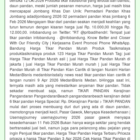
bertuka 12 Okt 2026 Produksi tikar tradisional yang terbuat dari bambu,
daun pandan, meski jumlah pesanan menurun, harga jual masih bisa
mencapapai Jombang Khas Dan Unik: Permadani Pandan Khas
Jombang adadijombang 2026 02 permadani pandan khas jombang 6
Feb 2026 Mengayam tikar dari pandan seakan menjadi keahlian yang
turun temurun dengan kisaran harga jual Rp. 10.000,00 hingga Rp.
12.000,00. infobandung on Twitter: "RT @pribadihendri: Tempat jual
tikar pandan infobandung · @infobandung. Know Better and Closer
With Our Friendly City | Kerjasama Event Promosi Phone WhatsApp.
Bandung Harga Tikar Pandan Murah Produk Tasikmalaya
produktasikmalaya produk 123 Harga Tikar Pandan Murah Tag: jual
Harga Tikar Pandan Murah asli | jual Harga Tikar Pandan Murah di
jakarta | jual Harga Tikar Pandan Murah murah | jual Harga Tikar
Pandan Murah di Tikar Pandan Kian Cantik di tangan Nuraini Harian
MedanBisnis medanbisnisdaily news read tikar pandan kian cantik di
tangan nuraini 9 Apr 2026 MedanBisnis Medan. bHingga saat ini,
ternyata masih ada yang melestarikan anyaman tikar pandan. Tidak
sekadar membuat saja, namun TIKAR PANDAN Kerajinan
Pangandaran PangandaranBeach pangandaranbeach kerajinan detail
6 tikar pandan Harga Special: Rp. 0Kerajinan Pantai > TIKAR PANDAN
mulai dari proses membuang duri duri yang ada di daun pandan,
memotongnya menjadi kecil, Pasar Gawok, Menyapa Kesederhanaan |
Usemayjourney usemayjourney 2026 pasar gawok menyapa
kesederhanaan 11 Feb 2026 Bukan hanya warga sekitar yang hendak
bertransaksi jual beli, namun juga para pelancong atau pejalan yang
ingin Penjual tikar pandan. Harga Tikar Pandan Harga Terbaru Priceza
priceza s harga Tikar Pandan 3 Apr 2026 Cek Harga Tikar Pandan di