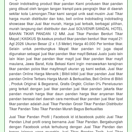
Grosir indotrading product tikar pandan Kami produsen tikar pandan
yang dibuat oleh tangan tangan trampil para pengrajin tikar di daerah
sekitar kota Lamongan.Tikar kami sangat unik saat musim Jual Tikar
harga murah distributor dan toko, beli online Indotrading indotrading
showcase tikar Jual tikar murah, Harga jual terbaik, berbagai pilihan,
murah langsung dari distributor dan Jual SOUVENIR SANDAL HOTEL
BAHAN TIKAR PANDAN 12 MM. Jual Tikar Pandan Berduri Tikar
Mayat | KASKUS fjb.kaskus product tikar pandan berduri tikar mayat 21
Agt 2026 Ukuran Besar (2 x 1,5 Meter) Harga 40.000 Per lembar tikar.
Selain untuk pembungkus Mayat tikar pandan ini juga dapat
digunakan sebagai jual tikar pandan tikar mayit Bekasi Jualo jualo lain
lain iklan jual tikar pandan tikar mayit jual tikar pandan tikar mayit
maulana, Jawa Barat, Kota Bekasi Kami ingin menawarkan kerajinan
tikar pandan polos tikar mayitmayit ukuran yg kami sediak. Jual tikar
pandan Online Harga Menarik | Blibli blibli jual tikar pandan Jual tikar
pandan Online Terbaru Harga Murah & Berkualitas, Beli Online di Blibli
, Produk Original & Begaransi, Gratis Ongkir, Cicilan 0% Penelusuran
yang terkait dengan jual tikar pandan jual tikar pandan jakarta tikar
pandan murah harga tikar daun pandan harga tikar anyaman tikar
pandan berasal dari daerah cara membuat tikar pandan jual tikar lipat
tikar pandan adalah Jual Tikar Pandan Grosir Tikar Pandan Distributor
Tikar Pandan Toko Tikar Pandan Murah Bagus Berkualitas
Jual Tikar Pandan Profil | Facebook id id.facebook public Jual Tikar
Pandan Lihat profil orang bernama Jual Tikar Pandan. Bergabunglah
dengan Facebook untuk terhubung dengan Jual Tikar Pandan dan
teman lainnya yang mungkin Jual Tikar Pandan Tasik Jual Tikar