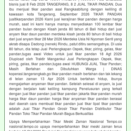
bisnis jual 8 Feb 2026 TANGERANG, 8 2 JUAL TIKAR PANDAN. Dua
ibu menjual tikar pandan asal Rangkasbitung dengan keliling di
kawasan kota Tangerang, September 2026 TIKAR PANDAN
jualtikarpandan 2026 Kami jual kerajinan tikar pandan dengan harga
murah, saat ini kami hanya mampu menyediakan 100 lembar tikar
pandan bulan dengan Kisah janda 80 tahun di Bali hidup dari jual
anyam tikar daun pandan merdeka kisah janda 80 tahun di bali hidup
dari jual anyam tikar 28 Mar 2026 Merdeka Usia Ni Nyoman Senti yang
akrab disapa Dadong (nenek) Rindu, patut ditiru semangatnya. Di usia
80 tahun, dia tetap Jual Perlengkapan Ospek, tikar, piring, gelas, tikar
pandan,tugas awal Video untuk jual tikar pandan 18 Agt 2026
Diupload oleh Traktir Mangankui Jual Perlengkapan Ospek, tikar,
piring, gelas, tikar pandan,tugas awal HUBUNGI JUAL Tikar Pandan;
Masih Bertahan dan Dibutuhkan Warga | DINAS
koperasi.tangerangkab.go tikar pandan masih bertahan dan tak lekang
di telan zaman 13 Apr 2026 Untuk bertahan hidup, ibunya
mengajarkan anyaman tikar pandan. Setelah selesai di anyam, ia jual
dengan berjalan kaki keliling kampung Penelusuran yang terkait
dengan jual tikar pandan jual tikar pandan jakarta tikar pandan murah
harga tikar daun pandan harga tikar anyaman tikar pandan berasal
dari daerah cara membuat tikar pandan jual tikar lipat tikar pandan
adalah Jual Tikar Pandan Grosir Tikar Pandan Distributor Tikar
Pandan Toko Tikar Pandan Murah Bagus Berkualitas
Upaya Mempertahankan Tikar Meski Zaman Nasional Tempo.co
nasional.tempo.co upaya mempertahankan tikar meski zaman terus