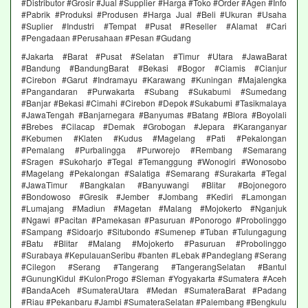
#Distributor #Grosir #Jual #Supplier #Harga #Toko #Order #Agen #Info
#Pabrik #Produksi #Produsen #Harga Jual #Beli #Ukuran #Usaha
#Suplier #Industri #Tempat #Pusat #Reseller #Alamat #Cari
#Pengadaan #Perusahaan #Pesan #Gudang
#Jakarta #Barat #Pusat #Selatan #Timur #Utara #JawaBarat
#Bandung #BandungBarat #Bekasi #Bogor #Ciamis #Cianjur
#Cirebon #Garut #Indramayu #Karawang #Kuningan #Majalengka
#Pangandaran #Purwakarta #Subang #Sukabumi #Sumedang
#Banjar #Bekasi #Cimahi #Cirebon #Depok #Sukabumi #Tasikmalaya
#JawaTengah #Banjarnegara #Banyumas #Batang #Blora #Boyolali
#Brebes #Cilacap #Demak #Grobogan #Jepara #Karanganyar
#Kebumen #Klaten #Kudus #Magelang #Pati #Pekalongan
#Pemalang #Purbalingga #Purworejo #Rembang #Semarang
#Sragen #Sukoharjo #Tegal #Temanggung #Wonogiri #Wonosobo
#Magelang #Pekalongan #Salatiga #Semarang #Surakarta #Tegal
#JawaTimur #Bangkalan #Banyuwangi #Blitar #Bojonegoro
#Bondowoso #Gresik #Jember #Jombang #Kediri #Lamongan
#Lumajang #Madiun #Magetan #Malang #Mojokerto #Nganjuk
#Ngawi #Pacitan #Pamekasan #Pasuruan #Ponorogo #Probolinggo
#Sampang #Sidoarjo #Situbondo #Sumenep #Tuban #Tulungagung
#Batu #Blitar #Malang #Mojokerto #Pasuruan #Probolinggo
#Surabaya #KepulauanSeribu #banten #Lebak #Pandeglang #Serang
#Cilegon #Serang #Tangerang #TangerangSelatan #Bantul
#GunungKidul #KulonProgo #Sleman #Yogyakarta #Sumatera #Aceh
#BandaAceh #SumateraUtara #Medan #SumateraBarat #Padang
#Riau #Pekanbaru #Jambi #SumateraSelatan #Palembang #Bengkulu