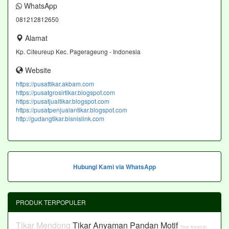
WhatsApp
081212812650
Alamat
Kp. Citeureup Kec. Pagerageung - Indonesia
Website
https://pusattikar.akbam.com
https://pusatgrosirtikar.blogspot.com
https://pusatjualtikar.blogspot.com
https://pusatpenjualantikar.blogspot.com
http://gudangtikar.bisnislink.com
Hubungi Kami via WhatsApp
PRODUK TERPOPULER
Tikar Mendong
Tikar Anyaman Pandan Motif
Tikar Anyaman