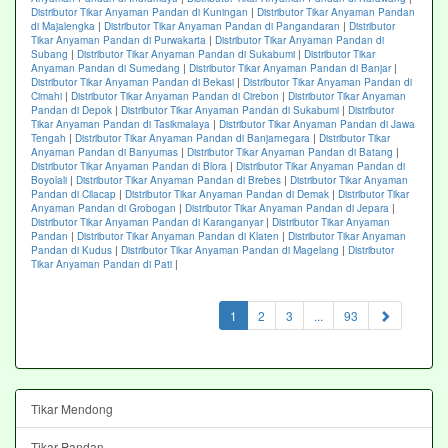
Distributor Tikar Anyaman Pandan di Kuningan
|
Distributor Tikar Anyaman Pandan
di Majalengka
|
Distributor Tikar Anyaman Pandan di Pangandaran
|
Distributor
Tikar Anyaman Pandan di Purwakarta
|
Distributor Tikar Anyaman Pandan di
Subang
|
Distributor Tikar Anyaman Pandan di Sukabumi
|
Distributor Tikar
Anyaman Pandan di Sumedang
|
Distributor Tikar Anyaman Pandan di Banjar
|
Distributor Tikar Anyaman Pandan di Bekasi
|
Distributor Tikar Anyaman Pandan di
Cimahi
|
Distributor Tikar Anyaman Pandan di Cirebon
|
Distributor Tikar Anyaman
Pandan di Depok
|
Distributor Tikar Anyaman Pandan di Sukabumi
|
Distributor
Tikar Anyaman Pandan di Tasikmalaya
|
Distributor Tikar Anyaman Pandan di Jawa
Tengah
|
Distributor Tikar Anyaman Pandan di Banjarnegara
|
Distributor Tikar
Anyaman Pandan di Banyumas
|
Distributor Tikar Anyaman Pandan di Batang
|
Distributor Tikar Anyaman Pandan di Blora
|
Distributor Tikar Anyaman Pandan di
Boyolali
|
Distributor Tikar Anyaman Pandan di Brebes
|
Distributor Tikar Anyaman
Pandan di Cilacap
|
Distributor Tikar Anyaman Pandan di Demak
|
Distributor Tikar
Anyaman Pandan di Grobogan
|
Distributor Tikar Anyaman Pandan di Jepara
|
Distributor Tikar Anyaman Pandan di Karanganyar
|
Distributor Tikar Anyaman
Pandan
|
Distributor Tikar Anyaman Pandan di Klaten
|
Distributor Tikar Anyaman
Pandan di Kudus
|
Distributor Tikar Anyaman Pandan di Magelang
|
Distributor
Tikar Anyaman Pandan di Pati
|
(current)
1
2
3
...
93
Tikar Mendong
Tikar Pandan