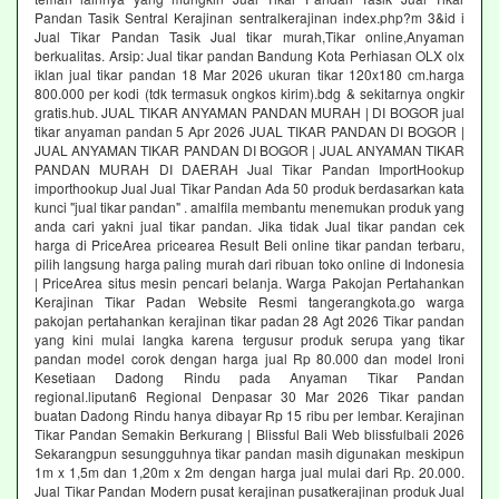
Pandan Tasik Sentral Kerajinan sentralkerajinan index.php?m 3&id i
Jual Tikar Pandan Tasik Jual tikar murah,Tikar online,Anyaman
berkualitas. Arsip: Jual tikar pandan Bandung Kota Perhiasan OLX olx
iklan jual tikar pandan 18 Mar 2026 ukuran tikar 120x180 cm.harga
800.000 per kodi (tdk termasuk ongkos kirim).bdg & sekitarnya ongkir
gratis.hub. JUAL TIKAR ANYAMAN PANDAN MURAH | DI BOGOR jual
tikar anyaman pandan 5 Apr 2026 JUAL TIKAR PANDAN DI BOGOR |
JUAL ANYAMAN TIKAR PANDAN DI BOGOR | JUAL ANYAMAN TIKAR
PANDAN MURAH DI DAERAH Jual Tikar Pandan ImportHookup
importhookup Jual Jual Tikar Pandan Ada 50 produk berdasarkan kata
kunci "jual tikar pandan" . amalfila membantu menemukan produk yang
anda cari yakni jual tikar pandan. Jika tidak Jual tikar pandan cek
harga di PriceArea pricearea Result Beli online tikar pandan terbaru,
pilih langsung harga paling murah dari ribuan toko online di Indonesia
| PriceArea situs mesin pencari belanja. Warga Pakojan Pertahankan
Kerajinan Tikar Padan Website Resmi tangerangkota.go warga
pakojan pertahankan kerajinan tikar padan 28 Agt 2026 Tikar pandan
yang kini mulai langka karena tergusur produk serupa yang tikar
pandan model corok dengan harga jual Rp 80.000 dan model Ironi
Kesetiaan Dadong Rindu pada Anyaman Tikar Pandan
regional.liputan6 Regional Denpasar 30 Mar 2026 Tikar pandan
buatan Dadong Rindu hanya dibayar Rp 15 ribu per lembar. Kerajinan
Tikar Pandan Semakin Berkurang | Blissful Bali Web blissfulbali 2026
Sekarangpun sesungguhnya tikar pandan masih digunakan meskipun
1m x 1,5m dan 1,20m x 2m dengan harga jual mulai dari Rp. 20.000.
Jual Tikar Pandan Modern pusat kerajinan pusatkerajinan produk Jual