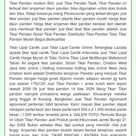
Tikar Pandan modern Beli. Jual Tikar Pandan Tasik. Tikar Pandan ini
terbuat dari anyaman daun pandan, bisa digunakan untuk alas duduk
dan tidur. Tetapi biasanya orang Penelusuran yang terkait dengan jual
tikar pandan jual tikar pandan jakarta tikar pandan murah harga tikar
daun pandan harga tikar anyaman tikar pandan berasal dari daerah
cara membuat tikar pandan jual tikar lipat tikar pandan adalah Jual
Tikar Pandan Grosir Tikar Pandan Distributor Tikar Pandan Toko Tikar
Pandan Murah Bagus Berkualitas
Tikar Lipat Cantik Jual Tikar Lipat Cantik Online Terlengkap Lazada
lazada tikar lipat cantik Tikar Lipat Cantik Indonesia Jual Tikar Lipat
Cantik Harga Murah di Toko Online Tikar Lipat Multifungsi Waterproof
Tahan Air segara tikar pandan. Grosir Tikar Pandan, Cirebon West
Java toko online | Hotfrog Indonesia hotfrog toko online West Java
Cirebon kami adalah Distributor kerajinan Pandan yang menjual Tikar
Pandan dengan harga grosir dijamin murah, adapun ukuran yg kami
jual adalah 175x120 Jual Tikar Pandan ~ anda butuh kami layani
lasepti 2026 09 jual tikar pandan 14 Sep 2026 Bang Tikar: Tikar
pandan menjadi primadona warga pedesaan. Khususnya mereka
yang tinggal di Konang, Bangkalan Jual Tikar Pandan Agromaret
agromaret pertanian bibit tanaman Kami mejual tikar pandan dapat
melayani partai kecil dan besar partai kecil 500 s d 1.000 lembar partai
besar >1.000 lembar tersedia jenis a. GALERI FOTO: Pemuda Bungo
ini Ubah Tikar Pandan Jadi Produk jambi.tribunnews Jambi Bungo 21
Apr 2026 Bukan sebatas tikar, tapi produk yang memiliki nilai jual
tinggi. Anyaman tikar pandan diubah dalam bentuk kerajinan, seperti
bantal kursi, kap JUAL TIKAR PANDAN | ANTARA Foto antarafoto