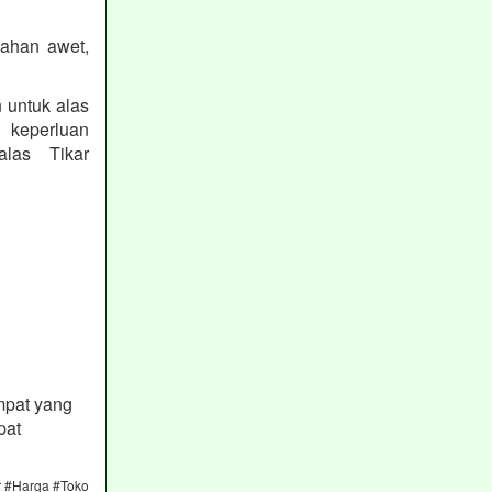
bahan awet,
 untuk alas
k keperluan
las Tikar
mpat yang
pat
r #Harga #Toko