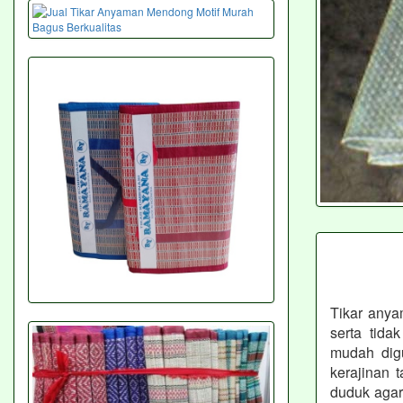
Tikar anya
serta tida
mudah dig
kerajinan 
duduk agar