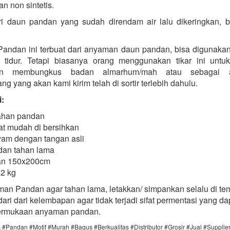
an non sintetis.
ri daun pandan yang sudah direndam air lalu dikeringkan, 
 Pandan ini terbuat dari anyaman daun pandan, bisa digunakan
tidur. Tetapi biasanya orang menggunakan tikar ini untu
n membungkus badan almarhum/mah atau sebagai a
ng yang akan kami kirim telah di sortir terlebih dahulu.
i:
ahan pandan
t mudah di bersihkan
yam dengan tangan asli
dan tahan lama
an 150x200cm
 2 kg
man Pandan agar tahan lama, letakkan/ simpankan selalu di te
dari dari kelembapan agar tidak terjadi sifat permentasi yang da
ermukaan anyaman pandan.
 #Pandan #Motif #Murah #Bagus #Berkualitas #Distributor #Grosir #Jual #Supplie