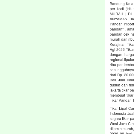
Bandung Kota 
per kodi (tdk
MURAH | DI 
ANYAMAN TIK
Pandan Import
pandan" . amal
pandan cek har
murah dari rib
Kerajinan Tik
Agt 2026 Tika
dengan harga
regional.lipu
ribu per lemba
sesungguhnya 
dari Rp. 20.0
Beli. Jual Tik
duduk dan tidu
jakarta tikar 
membuat tikar 
Tikar Pandan 
Tikar Lipat Ca
Indonesia Jua
segara tikar p
West Java Cir
dijamin murah,
2026 09 jual