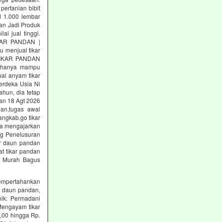
ertanian bibit
d 1.000 lembar
an Jadi Produk
ai jual tinggi.
IKAR PANDAN |
 menjual tikar
 TIKAR PANDAN
mi hanya mampu
al anyam tikar
erdeka Usia Ni
ahun, dia tetap
dan 18 Agt 2026
dan,tugas awal
ngkab.go tikar
ya mengajarkan
ng Penelusuran
kar daun pandan
at tikar pandan
an Murah Bagus
empertahankan
u, daun pandan,
ik: Permadani
engayam tikar
,00 hingga Rp.