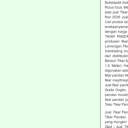
Bukalapak buka
Rizus rizus. M
alas Jual Tika
Nov 2026 Jual
Cari produk la
anekaanyaman 
dengan harga 
TIKAR PANDAN
produsen tika
Lamongan.Tika
Indotrading in
dari distrib
Berduri Tikar 
1,5 Meter) Ha
digunakan sebag
tikar pandan t
tikar mayitmay
Jual tikar pan
Gratis Ongkir,
pandan murah 
tikar pandan j
Toko Tikar Pa
Jual Tikar Pan
Tikar Pandan.
yang mungkin J
3&id i Jual Ti