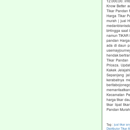
12.000,00. inf
Know Better a
Tikar Pandan 
Harga Tikar P
murah | jual 
medanbisnisda
bHingga saat 
namun TIKAR P
pandan Harga 
ada di daun 
usemayjourne
hendak bertran
Tikar Pandan 
Priceza. Upda
Kakek Jelajah
Sepanjang jal
kerabatnya me
beritabojone
memanfaatkan p
Kecamatan Pen
harga tikar da
tikar lipat t
Pandan Murah 
Tag :
jual tikar 
Distributor Tika