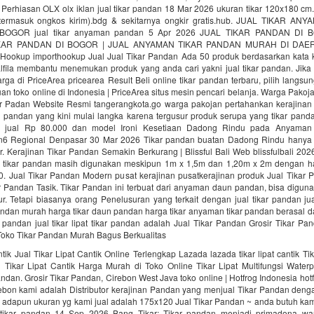
Perhiasan OLX olx iklan jual tikar pandan 18 Mar 2026 ukuran tikar 120x180 cm
 termasuk ongkos kirim).bdg & sekitarnya ongkir gratis.hub. JUAL TIKAR 
BOGOR jual tikar anyaman pandan 5 Apr 2026 JUAL TIKAR PANDAN DI 
AR PANDAN DI BOGOR | JUAL ANYAMAN TIKAR PANDAN MURAH DI DAERA
Hookup importhookup Jual Jual Tikar Pandan Ada 50 produk berdasarkan kata kun
fila membantu menemukan produk yang anda cari yakni jual tikar pandan. Jika t
ga di PriceArea pricearea Result Beli online tikar pandan terbaru, pilih langsu
uan toko online di Indonesia | PriceArea situs mesin pencari belanja. Warga Pako
ar Padan Website Resmi tangerangkota.go warga pakojan pertahankan kerajinan 
r pandan yang kini mulai langka karena tergusur produk serupa yang tikar pand
 jual Rp 80.000 dan model Ironi Kesetiaan Dadong Rindu pada Anyaman
tan6 Regional Denpasar 30 Mar 2026 Tikar pandan buatan Dadong Rindu hanya
r. Kerajinan Tikar Pandan Semakin Berkurang | Blissful Bali Web blissfulbali 2
tikar pandan masih digunakan meskipun 1m x 1,5m dan 1,20m x 2m dengan ha
00. Jual Tikar Pandan Modern pusat kerajinan pusatkerajinan produk Jual Tikar
ar Pandan Tasik. Tikar Pandan ini terbuat dari anyaman daun pandan, bisa digun
r. Tetapi biasanya orang Penelusuran yang terkait dengan jual tikar pandan ju
pandan murah harga tikar daun pandan harga tikar anyaman tikar pandan berasal d
pandan jual tikar lipat tikar pandan adalah Jual Tikar Pandan Grosir Tikar Pan
Toko Tikar Pandan Murah Bagus Berkualitas
ntik Jual Tikar Lipat Cantik Online Terlengkap Lazada lazada tikar lipat cantik Tik
l Tikar Lipat Cantik Harga Murah di Toko Online Tikar Lipat Multifungsi Waterp
andan. Grosir Tikar Pandan, Cirebon West Java toko online | Hotfrog Indonesia hotf
ebon kami adalah Distributor kerajinan Pandan yang menjual Tikar Pandan denga
 adapun ukuran yg kami jual adalah 175x120 Jual Tikar Pandan ~ anda butuh kami
 tikar pandan 14 Sep 2026 Bang Tikar: Tikar pandan menjadi primadona wa