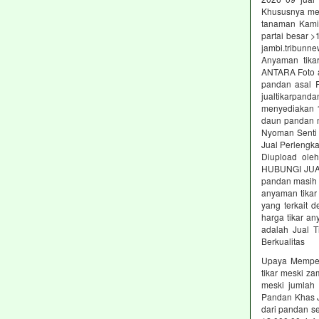
Khususnya mer
tanaman Kami 
partai besar 
jambi.tribunne
Anyaman tika
ANTARA Foto a
pandan asal 
jualtikarpand
menyediakan 1
daun pandan m
Nyoman Senti y
Jual Perlengka
Diupload oleh
HUBUNGI JUAL 
pandan masih 
anyaman tikar
yang terkait d
harga tikar an
adalah Jual T
Berkualitas
Upaya Memper
tikar meski za
meski jumlah
Pandan Khas 
dari pandan s