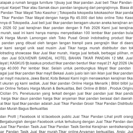
lapak p rumah tangga furniture 1jbuay jual tikar pandan Jual beli Tikar Pandan
enjual Karpet Tikar atau Samak daun pandan langsung dari pengrajinnya. Biasa 
r Pandan Tikar Mayat Toko Kasohor | Tokopedia tokopedia tokokasohor tikar panda
 Tikar Pandan Tikar Mayat dengan harga Rp 45.000 dari toko online Toko Kaso
innya di Tokopedia. Jual beli jual tikar pandan beragam ukuran aneka kerajinan 
2026 02 jual kerajinan tikar pandan dengan 9 Feb 2026 Kami jual kerajina
murah, saat ini kami hanya mampu menyediakan 100 lembar tikar pandan bul
 Harga Murah Lamongan oleh Toko Pusat Grosir indotrading product tika
r pandan yang dibuat oleh tangan tangan trampil para pengrajin tikar di daera
r kami sangat unik saat musim Jual Tikar harga murah distributor dan tok
dotrading showcase tikar Jual tikar murah, Harga jual terbaik, berbagai pilihan,
utor dan Jual SOUVENIR SANDAL HOTEL BAHAN TIKAR PANDAN 12 MM. Jual
Mayat | KASKUS fjb.kaskus product tikar pandan berduri tikar mayat 21 Agt 2026 Uk
rga 40.000 Per lembar tikar. Selain untuk pembungkus Mayat tikar pandan 
ai jual tikar pandan tikar mayit Bekasi Jualo jualo lain lain iklan jual tikar pandan 
ikar mayit maulana, Jawa Barat, Kota Bekasi Kami ingin menawarkan kerajinan tik
it ukuran yg kami sediak. Jual tikar pandan Online Harga Menarik | Blibli blibli ju
dan Online Terbaru Harga Murah & Berkualitas, Beli Online di Blibli , Produk Origin
 Cicilan 0% Penelusuran yang terkait dengan jual tikar pandan jual tikar panda
harga tikar daun pandan harga tikar anyaman tikar pandan berasal dari daera
ual tikar lipat tikar pandan adalah Jual Tikar Pandan Grosir Tikar Pandan Distribut
ndan Murah Bagus Berkualitas
dan Profil | Facebook id id.facebook public Jual Tikar Pandan Lihat profil ora
 Bergabunglah dengan Facebook untuk terhubung dengan Jual Tikar Pandan dan
ual Tikar Pandan Tasik Jual Tikar Pandan Tasik Sentral Kerajinan sentralkeraji
kar Pandan Tasik Jual tikar murah,Tikar online,Anyaman berkualitas. Arsip: Ju