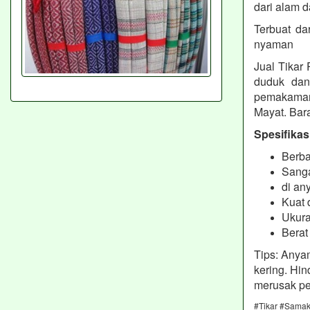
dari alam d
Terbuat da
nyaman
Jual Tikar
duduk dan 
pemakama
Mayat. Bara
Spesifikas
Berb
Sanga
di an
Kuat 
Ukur
Berat
Tips: Anya
kering. Hin
merusak p
#Tikar #Samak