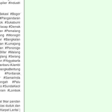
lier #Industri
Bekasi #Bogor
#Pangandaran
ok #Sukabumi
ilacap #Demak
gan #Pemalang
ng #Wonogiri
ur #Bangkalan
gan #Lumajang
uan #Ponorogo
litar #Malang
glang #Serang
an #Yogyakarta
anbaru #Jambi
ngkaBelitung
t #Pontianak
ur #Samarinda
Tengah #Palu
lo #SundaKecil
aram #Lombok
l tikar pandan
alas duduk dan
Karpet Lantai |