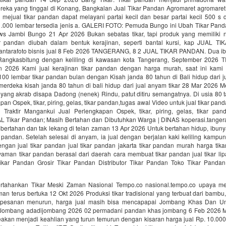
eka yang tinggal di Konang, Bangkalan Jual Tikar Pandan Agromaret agromaret p
mejual tikar pandan dapat melayani partai kecil dan besar partai kecil 500 s 
>1.000 lembar tersedia jenis a. GALERI FOTO: Pemuda Bungo ini Ubah Tikar Pand
ws Jambi Bungo 21 Apr 2026 Bukan sebatas tikar, tapi produk yang memiliki nil
r pandan diubah dalam bentuk kerajinan, seperti bantal kursi, kap JUAL T
ntarafoto bisnis jual 8 Feb 2026 TANGERANG, 8 2 JUAL TIKAR PANDAN. Dua ibu
Rangkasbitung dengan keliling di kawasan kota Tangerang, September 2026
an 2026 Kami jual kerajinan tikar pandan dengan harga murah, saat ini ka
00 lembar tikar pandan bulan dengan Kisah janda 80 tahun di Bali hidup dari ju
erdeka kisah janda 80 tahun di bali hidup dari jual anyam tikar 28 Mar 2026 M
ang akrab disapa Dadong (nenek) Rindu, patut ditiru semangatnya. Di usia 80 t
pan Ospek, tikar, piring, gelas, tikar pandan,tugas awal Video untuk jual tikar pan
 Traktir Mangankui Jual Perlengkapan Ospek, tikar, piring, gelas, tikar pan
Tikar Pandan; Masih Bertahan dan Dibutuhkan Warga | DINAS koperasi.tangera
bertahan dan tak lekang di telan zaman 13 Apr 2026 Untuk bertahan hidup, ibun
 pandan. Setelah selesai di anyam, ia jual dengan berjalan kaki keliling kampu
engan jual tikar pandan jual tikar pandan jakarta tikar pandan murah harga ti
yaman tikar pandan berasal dari daerah cara membuat tikar pandan jual tikar lip
ikar Pandan Grosir Tikar Pandan Distributor Tikar Pandan Toko Tikar Pand
tahankan Tikar Meski Zaman Nasional Tempo.co nasional.tempo.co upaya m
man terus bertuka 12 Okt 2026 Produksi tikar tradisional yang terbuat dari bamb
 pesanan menurun, harga jual masih bisa mencapapai Jombang Khas Dan Un
Jombang adadijombang 2026 02 permadani pandan khas jombang 6 Feb 2026 M
eakan menjadi keahlian yang turun temurun dengan kisaran harga jual Rp. 10.000