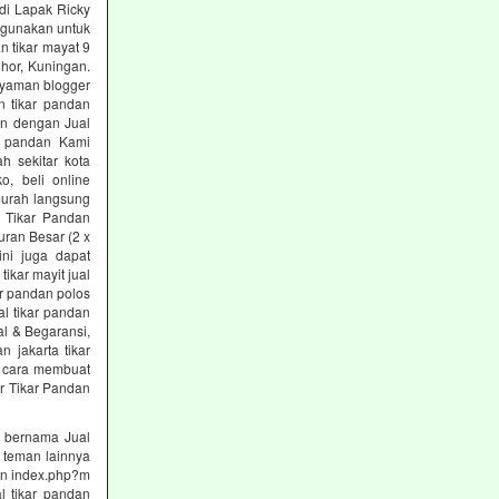
 di Lapak Ricky
digunakan untuk
n tikar mayat 9
hor, Kuningan.
anyaman blogger
n tikar pandan
an dengan Jual
r pandan Kami
h sekitar kota
o, beli online
 murah langsung
 Tikar Pandan
uran Besar (2 x
ini juga dapat
tikar mayit jual
ar pandan polos
al tikar pandan
al & Begaransi,
n jakarta tikar
h cara membuat
or Tikar Pandan
ng bernama Jual
 teman lainnya
nan index.php?m
al tikar pandan