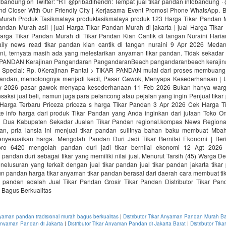
obandung on Twitter: "RT @pribadihendri: Tempat jual tikar pandan infobandung 
nd Closer With Our Friendly City | Kerjasama Event Promosi Phone WhatsApp.
Murah Produk Tasikmalaya produktasikmalaya produk 123 Harga Tikar Pandan M
andan Murah asli | jual Harga Tikar Pandan Murah di jakarta | jual Harga Tika
Harga Tikar Pandan Murah di Tikar Pandan Kian Cantik di tangan Nuraini Hari
ily news read tikar pandan kian cantik di tangan nuraini 9 Apr 2026 Meda
ini, ternyata masih ada yang melestarikan anyaman tikar pandan. Tidak sekadar
ANDAN Kerajinan Pangandaran PangandaranBeach pangandaranbeach kerajinan 
Special: Rp. 0Kerajinan Pantai > TIKAR PANDAN mulai dari proses membuang 
pandan, memotongnya menjadi kecil, Pasar Gawok, Menyapa Kesederhanaan | 
y 2026 pasar gawok menyapa kesederhanaan 11 Feb 2026 Bukan hanya warga
saksi jual beli, namun juga para pelancong atau pejalan yang ingin Penjual tika
Harga Terbaru Priceza priceza s harga Tikar Pandan 3 Apr 2026 Cek Harga T
te info harga dari produk Tikar Pandan yang Anda inginkan dari jutaan Toko Onl
i Dua Kabupaten Sekadar Jualan Tikar Pandan regional.kompas News Region
an, pria lansia ini menjual tikar pandan sulitnya bahan baku membuat Mb
nyesuaikan harga. Mengolah Pandan Duri Jadi Tikar Bernilai Ekonomi | Ber
goro 6420 mengolah pandan duri jadi tikar bernilai ekonomi 12 Agt 2026 
andan duri sebagai tikar yang memiliki nilai jual. Menurut Tarsih (45) Warga 
elusuran yang terkait dengan jual tikar pandan jual tikar pandan jakarta tika
un pandan harga tikar anyaman tikar pandan berasal dari daerah cara membuat ti
ikar pandan adalah Jual Tikar Pandan Grosir Tikar Pandan Distributor Tikar Pan
Bagus Berkualitas
anyaman pandan tradisional murah bagus berkualitas
|
Distributor Tikar Anyaman Pandan Murah Ba
r Anyaman Pandan di Jakarta
|
Distributor Tikar Anyaman Pandan di Jakarta Barat
|
Distributor Tik