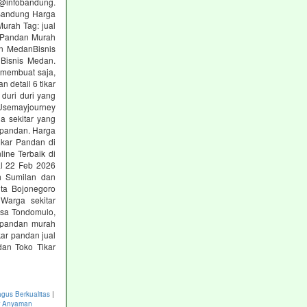
· @infobandung.
 Bandung Harga
urah Tag: jual
r Pandan Murah
an MedanBisnis
nBisnis Medan.
 membuat saja,
detail 6 tikar
duri duri yang
Usemayjourney
 sekitar yang
r pandan. Harga
ikar Pandan di
ine Terbaik di
al 22 Feb 2026
ah Sumilan dan
ita Bojonegoro
Warga sekitar
Desa Tondomulo,
r pandan murah
kar pandan jual
dan Toko Tikar
gus Berkualitas
|
ar Anyaman