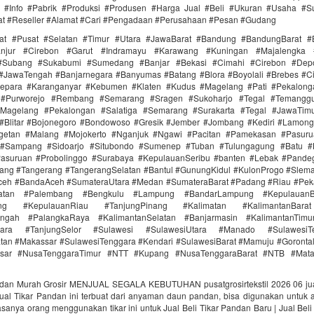
#Info #Pabrik #Produksi #Produsen #Harga Jual #Beli #Ukuran #Usaha #Sup
at #Reseller #Alamat #Cari #Pengadaan #Perusahaan #Pesan #Gudang
rat #Pusat #Selatan #Timur #Utara #JawaBarat #Bandung #BandungBarat #
anjur #Cirebon #Garut #Indramayu #Karawang #Kuningan #Majalengka 
 #Subang #Sukabumi #Sumedang #Banjar #Bekasi #Cimahi #Cirebon #Dep
 #JawaTengah #Banjarnegara #Banyumas #Batang #Blora #Boyolali #Brebes #C
epara #Karanganyar #Kebumen #Klaten #Kudus #Magelang #Pati #Pekalon
a #Purworejo #Rembang #Semarang #Sragen #Sukoharjo #Tegal #Temanggu
agelang #Pekalongan #Salatiga #Semarang #Surakarta #Tegal #JawaTim
#Blitar #Bojonegoro #Bondowoso #Gresik #Jember #Jombang #Kediri #Lamon
etan #Malang #Mojokerto #Nganjuk #Ngawi #Pacitan #Pamekasan #Pasur
 #Sampang #Sidoarjo #Situbondo #Sumenep #Tuban #Tulungagung #Batu #B
Pasuruan #Probolinggo #Surabaya #KepulauanSeribu #banten #Lebak #Pande
ang #Tangerang #TangerangSelatan #Bantul #GunungKidul #KulonProgo #Slem
ceh #BandaAceh #SumateraUtara #Medan #SumateraBarat #Padang #Riau #Pek
latan #Palembang #Bengkulu #Lampung #BandarLampung #KepulauanBa
ang #KepulauanRiau #TanjungPinang #Kalimatan #KalimantanBara
engah #PalangkaRaya #KalimantanSelatan #Banjarmasin #KalimantanTim
Utara #TanjungSelor #Sulawesi #SulawesiUtara #Manado #Sulawesi
tan #Makassar #SulawesiTenggara #Kendari #SulawesiBarat #Mamuju #Goronta
asar #NusaTenggaraTimur #NTT #Kupang #NusaTenggaraBarat #NTB #Mat
ndan Murah Grosir MENJUAL SEGALA KEBUTUHAN pusatgrosirtekstil 2026 06 jua
Jual Tikar Pandan ini terbuat dari anyaman daun pandan, bisa digunakan untuk 
biasanya orang menggunakan tikar ini untuk Jual Beli Tikar Pandan Baru | Jual Beli 