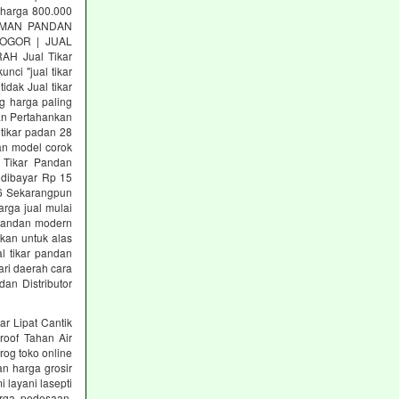
.harga 800.000
ANYAMAN PANDAN
BOGOR | JUAL
H Jual Tikar
ci "jual tikar
idak Jual tikar
ng harga paling
jan Pertahankan
tikar padan 28
an model corok
 Tikar Pandan
 dibayar Rp 15
026 Sekarangpun
rga jual mulai
 Pandan modern
akan untuk alas
al tikar pandan
ari daerah cara
dan Distributor
ar Lipat Cantik
roof Tahan Air
rog toko online
n harga grosir
 layani lasepti
rga pedesaan.