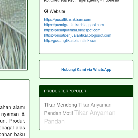
Website
https://pusattikar.akbam.com
https://pusatgrosirtikar.blogspot.com
https://pusatjualtikar.blogspot.com
https://pusatpenjualantikar.blogspot.com
http://gudangtikar.bisnislink.com
Hubungi Kami via WhatsApp
PRODUK TERPOPULER
Tikar Mendong
Tikar Anyaman
bahan alami
Tikar Anyaman
Pandan Motif
s, nyaman &
Pandan
un. Produk
ebagai alas
 bahan baku