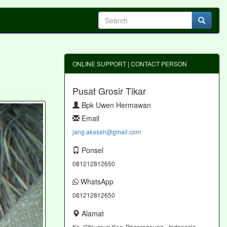
ONLINE SUPPORT | CONTACT PERSON
Pusat Grosir Tikar
Bpk Uwen Hermawan
Email
jang.akasah@gmail.com
Ponsel
081212812650
WhatsApp
081212812650
Alamat
Kp. Citeureup Kec. Pagerageung - Indonesia