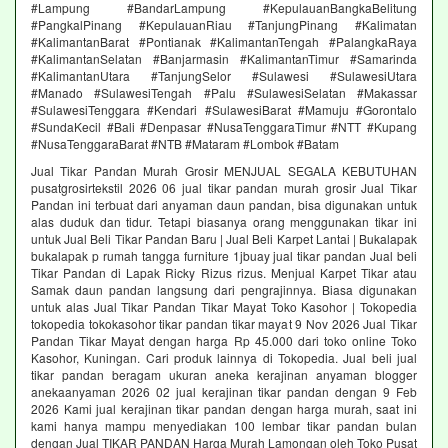
#Lampung #BandarLampung #KepulauanBangkaBelitung
#PangkalPinang #KepulauanRiau #TanjungPinang #Kalimatan
#KalimantanBarat #Pontianak #KalimantanTengah #PalangkaRaya
#KalimantanSelatan #Banjarmasin #KalimantanTimur #Samarinda
#KalimantanUtara #TanjungSelor #Sulawesi #SulawesiUtara
#Manado #SulawesiTengah #Palu #SulawesiSelatan #Makassar
#SulawesiTenggara #Kendari #SulawesiBarat #Mamuju #Gorontalo
#SundaKecil #Bali #Denpasar #NusaTenggaraTimur #NTT #Kupang
#NusaTenggaraBarat #NTB #Mataram #Lombok #Batam
Jual Tikar Pandan Murah Grosir MENJUAL SEGALA KEBUTUHAN
pusatgrosirtekstil 2026 06 jual tikar pandan murah grosir Jual Tikar
Pandan ini terbuat dari anyaman daun pandan, bisa digunakan untuk
alas duduk dan tidur. Tetapi biasanya orang menggunakan tikar ini
untuk Jual Beli Tikar Pandan Baru | Jual Beli Karpet Lantai | Bukalapak
bukalapak p rumah tangga furniture 1jbuay jual tikar pandan Jual beli
Tikar Pandan di Lapak Ricky Rizus rizus. Menjual Karpet Tikar atau
Samak daun pandan langsung dari pengrajinnya. Biasa digunakan
untuk alas Jual Tikar Pandan Tikar Mayat Toko Kasohor | Tokopedia
tokopedia tokokasohor tikar pandan tikar mayat 9 Nov 2026 Jual Tikar
Pandan Tikar Mayat dengan harga Rp 45.000 dari toko online Toko
Kasohor, Kuningan. Cari produk lainnya di Tokopedia. Jual beli jual
tikar pandan beragam ukuran aneka kerajinan anyaman blogger
anekaanyaman 2026 02 jual kerajinan tikar pandan dengan 9 Feb
2026 Kami jual kerajinan tikar pandan dengan harga murah, saat ini
kami hanya mampu menyediakan 100 lembar tikar pandan bulan
dengan Jual TIKAR PANDAN Harga Murah Lamongan oleh Toko Pusat