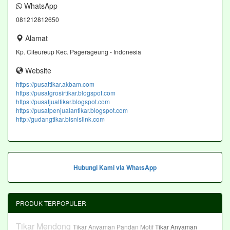
WhatsApp
081212812650
Alamat
Kp. Citeureup Kec. Pagerageung - Indonesia
Website
https://pusattikar.akbam.com
https://pusatgrosirtikar.blogspot.com
https://pusatjualtikar.blogspot.com
https://pusatpenjualantikar.blogspot.com
http://gudangtikar.bisnislink.com
Hubungi Kami via WhatsApp
PRODUK TERPOPULER
Tikar Mendong
Tikar Anyaman Pandan Motif
Tikar Anyaman