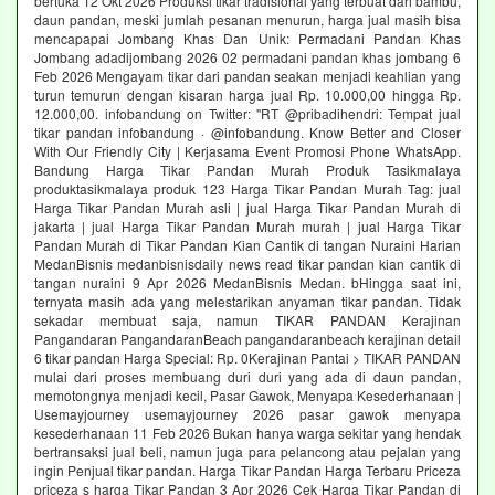
bertuka 12 Okt 2026 Produksi tikar tradisional yang terbuat dari bambu,
daun pandan, meski jumlah pesanan menurun, harga jual masih bisa
mencapapai Jombang Khas Dan Unik: Permadani Pandan Khas
Jombang adadijombang 2026 02 permadani pandan khas jombang 6
Feb 2026 Mengayam tikar dari pandan seakan menjadi keahlian yang
turun temurun dengan kisaran harga jual Rp. 10.000,00 hingga Rp.
12.000,00. infobandung on Twitter: "RT @pribadihendri: Tempat jual
tikar pandan infobandung · @infobandung. Know Better and Closer
With Our Friendly City | Kerjasama Event Promosi Phone WhatsApp.
Bandung Harga Tikar Pandan Murah Produk Tasikmalaya
produktasikmalaya produk 123 Harga Tikar Pandan Murah Tag: jual
Harga Tikar Pandan Murah asli | jual Harga Tikar Pandan Murah di
jakarta | jual Harga Tikar Pandan Murah murah | jual Harga Tikar
Pandan Murah di Tikar Pandan Kian Cantik di tangan Nuraini Harian
MedanBisnis medanbisnisdaily news read tikar pandan kian cantik di
tangan nuraini 9 Apr 2026 MedanBisnis Medan. bHingga saat ini,
ternyata masih ada yang melestarikan anyaman tikar pandan. Tidak
sekadar membuat saja, namun TIKAR PANDAN Kerajinan
Pangandaran PangandaranBeach pangandaranbeach kerajinan detail
6 tikar pandan Harga Special: Rp. 0Kerajinan Pantai > TIKAR PANDAN
mulai dari proses membuang duri duri yang ada di daun pandan,
memotongnya menjadi kecil, Pasar Gawok, Menyapa Kesederhanaan |
Usemayjourney usemayjourney 2026 pasar gawok menyapa
kesederhanaan 11 Feb 2026 Bukan hanya warga sekitar yang hendak
bertransaksi jual beli, namun juga para pelancong atau pejalan yang
ingin Penjual tikar pandan. Harga Tikar Pandan Harga Terbaru Priceza
priceza s harga Tikar Pandan 3 Apr 2026 Cek Harga Tikar Pandan di