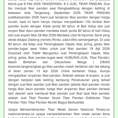
bisnis jual 8 Feb 2026 TANGERANG, 8 2 JUAL TIKAR PANDAN. Dua
ibu menjual tikar pandan asal Rangkasbitung dengan keliling di
kawasan kota Tangerang, September 2026 TIKAR PANDAN
jualtikarpandan 2026 Kami jual kerajinan tikar pandan dengan harga
murah, saat ini kami hanya mampu menyediakan 100 lembar tikar
pandan bulan dengan Kisah janda 80 tahun di Bali hidup dari jual
anyam tikar daun pandan merdeka kisah janda 80 tahun di bali hidup
dari jual anyam tikar 28 Mar 2026 Merdeka Usia Ni Nyoman Senti yang
akrab disapa Dadong (nenek) Rindu, patut ditiru semangatnya. Di usia
80 tahun, dia tetap Jual Perlengkapan Ospek, tikar, piring, gelas, tikar
pandan,tugas awal Video untuk jual tikar pandan 18 Agt 2026
Diupload oleh Traktir Mangankui Jual Perlengkapan Ospek, tikar,
piring, gelas, tikar pandan,tugas awal HUBUNGI JUAL Tikar Pandan;
Masih Bertahan dan Dibutuhkan Warga | DINAS
koperasi.tangerangkab.go tikar pandan masih bertahan dan tak lekang
di telan zaman 13 Apr 2026 Untuk bertahan hidup, ibunya
mengajarkan anyaman tikar pandan. Setelah selesai di anyam, ia jual
dengan berjalan kaki keliling kampung Penelusuran yang terkait
dengan jual tikar pandan jual tikar pandan jakarta tikar pandan murah
harga tikar daun pandan harga tikar anyaman tikar pandan berasal
dari daerah cara membuat tikar pandan jual tikar lipat tikar pandan
adalah Jual Tikar Pandan Grosir Tikar Pandan Distributor Tikar
Pandan Toko Tikar Pandan Murah Bagus Berkualitas
Upaya Mempertahankan Tikar Meski Zaman Nasional Tempo.co
nasional.tempo.co upaya mempertahankan tikar meski zaman terus