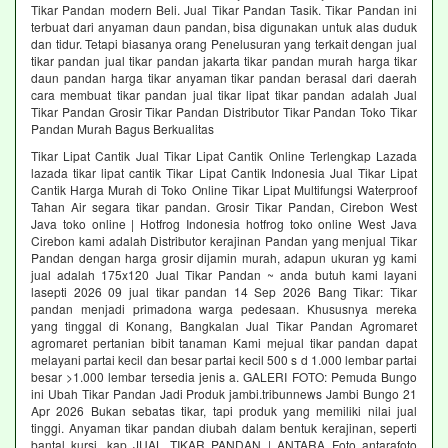
Tikar Pandan modern Beli. Jual Tikar Pandan Tasik. Tikar Pandan ini
terbuat dari anyaman daun pandan, bisa digunakan untuk alas duduk
dan tidur. Tetapi biasanya orang Penelusuran yang terkait dengan jual
tikar pandan jual tikar pandan jakarta tikar pandan murah harga tikar
daun pandan harga tikar anyaman tikar pandan berasal dari daerah
cara membuat tikar pandan jual tikar lipat tikar pandan adalah Jual
Tikar Pandan Grosir Tikar Pandan Distributor Tikar Pandan Toko Tikar
Pandan Murah Bagus Berkualitas
Tikar Lipat Cantik Jual Tikar Lipat Cantik Online Terlengkap Lazada
lazada tikar lipat cantik Tikar Lipat Cantik Indonesia Jual Tikar Lipat
Cantik Harga Murah di Toko Online Tikar Lipat Multifungsi Waterproof
Tahan Air segara tikar pandan. Grosir Tikar Pandan, Cirebon West
Java toko online | Hotfrog Indonesia hotfrog toko online West Java
Cirebon kami adalah Distributor kerajinan Pandan yang menjual Tikar
Pandan dengan harga grosir dijamin murah, adapun ukuran yg kami
jual adalah 175x120 Jual Tikar Pandan ~ anda butuh kami layani
lasepti 2026 09 jual tikar pandan 14 Sep 2026 Bang Tikar: Tikar
pandan menjadi primadona warga pedesaan. Khususnya mereka
yang tinggal di Konang, Bangkalan Jual Tikar Pandan Agromaret
agromaret pertanian bibit tanaman Kami mejual tikar pandan dapat
melayani partai kecil dan besar partai kecil 500 s d 1.000 lembar partai
besar >1.000 lembar tersedia jenis a. GALERI FOTO: Pemuda Bungo
ini Ubah Tikar Pandan Jadi Produk jambi.tribunnews Jambi Bungo 21
Apr 2026 Bukan sebatas tikar, tapi produk yang memiliki nilai jual
tinggi. Anyaman tikar pandan diubah dalam bentuk kerajinan, seperti
bantal kursi, kap JUAL TIKAR PANDAN | ANTARA Foto antarafoto