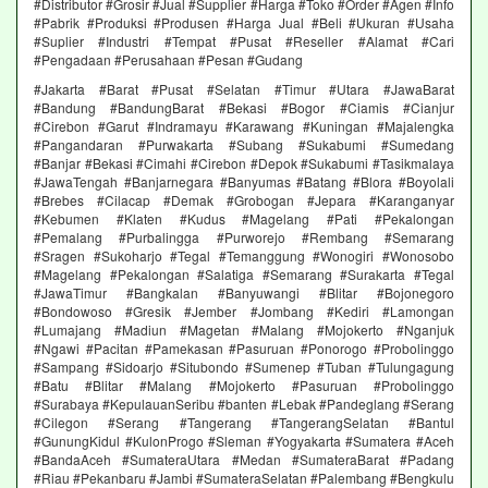
#Distributor #Grosir #Jual #Supplier #Harga #Toko #Order #Agen #Info
#Pabrik #Produksi #Produsen #Harga Jual #Beli #Ukuran #Usaha
#Suplier #Industri #Tempat #Pusat #Reseller #Alamat #Cari
#Pengadaan #Perusahaan #Pesan #Gudang
#Jakarta #Barat #Pusat #Selatan #Timur #Utara #JawaBarat
#Bandung #BandungBarat #Bekasi #Bogor #Ciamis #Cianjur
#Cirebon #Garut #Indramayu #Karawang #Kuningan #Majalengka
#Pangandaran #Purwakarta #Subang #Sukabumi #Sumedang
#Banjar #Bekasi #Cimahi #Cirebon #Depok #Sukabumi #Tasikmalaya
#JawaTengah #Banjarnegara #Banyumas #Batang #Blora #Boyolali
#Brebes #Cilacap #Demak #Grobogan #Jepara #Karanganyar
#Kebumen #Klaten #Kudus #Magelang #Pati #Pekalongan
#Pemalang #Purbalingga #Purworejo #Rembang #Semarang
#Sragen #Sukoharjo #Tegal #Temanggung #Wonogiri #Wonosobo
#Magelang #Pekalongan #Salatiga #Semarang #Surakarta #Tegal
#JawaTimur #Bangkalan #Banyuwangi #Blitar #Bojonegoro
#Bondowoso #Gresik #Jember #Jombang #Kediri #Lamongan
#Lumajang #Madiun #Magetan #Malang #Mojokerto #Nganjuk
#Ngawi #Pacitan #Pamekasan #Pasuruan #Ponorogo #Probolinggo
#Sampang #Sidoarjo #Situbondo #Sumenep #Tuban #Tulungagung
#Batu #Blitar #Malang #Mojokerto #Pasuruan #Probolinggo
#Surabaya #KepulauanSeribu #banten #Lebak #Pandeglang #Serang
#Cilegon #Serang #Tangerang #TangerangSelatan #Bantul
#GunungKidul #KulonProgo #Sleman #Yogyakarta #Sumatera #Aceh
#BandaAceh #SumateraUtara #Medan #SumateraBarat #Padang
#Riau #Pekanbaru #Jambi #SumateraSelatan #Palembang #Bengkulu