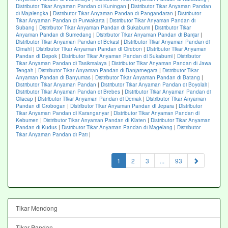
Distributor Tikar Anyaman Pandan di Kuningan
|
Distributor Tikar Anyaman Pandan
di Majalengka
|
Distributor Tikar Anyaman Pandan di Pangandaran
|
Distributor
Tikar Anyaman Pandan di Purwakarta
|
Distributor Tikar Anyaman Pandan di
Subang
|
Distributor Tikar Anyaman Pandan di Sukabumi
|
Distributor Tikar
Anyaman Pandan di Sumedang
|
Distributor Tikar Anyaman Pandan di Banjar
|
Distributor Tikar Anyaman Pandan di Bekasi
|
Distributor Tikar Anyaman Pandan di
Cimahi
|
Distributor Tikar Anyaman Pandan di Cirebon
|
Distributor Tikar Anyaman
Pandan di Depok
|
Distributor Tikar Anyaman Pandan di Sukabumi
|
Distributor
Tikar Anyaman Pandan di Tasikmalaya
|
Distributor Tikar Anyaman Pandan di Jawa
Tengah
|
Distributor Tikar Anyaman Pandan di Banjarnegara
|
Distributor Tikar
Anyaman Pandan di Banyumas
|
Distributor Tikar Anyaman Pandan di Batang
|
Distributor Tikar Anyaman Pandan
|
Distributor Tikar Anyaman Pandan di Boyolali
|
Distributor Tikar Anyaman Pandan di Brebes
|
Distributor Tikar Anyaman Pandan di
Cilacap
|
Distributor Tikar Anyaman Pandan di Demak
|
Distributor Tikar Anyaman
Pandan di Grobogan
|
Distributor Tikar Anyaman Pandan di Jepara
|
Distributor
Tikar Anyaman Pandan di Karanganyar
|
Distributor Tikar Anyaman Pandan di
Kebumen
|
Distributor Tikar Anyaman Pandan di Klaten
|
Distributor Tikar Anyaman
Pandan di Kudus
|
Distributor Tikar Anyaman Pandan di Magelang
|
Distributor
Tikar Anyaman Pandan di Pati
|
(current)
1
2
3
...
93
Tikar Mendong
Tikar Pandan