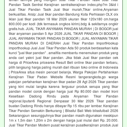
Pandan Tasik Sentral Kerajinan sentralkerajinan index.php?m 3&id i
Jual Tikar Pandan Tasik Jual tikar murah,Tikar online,Anyaman
berkualitas. Arsip: Jual tikar pandan Bandung Kota Perhiasan OLX olx
iklan jual tikar pandan 18 Mar 2026 ukuran tikar 120x180 cm.harga
800.000 per kodi (tdk termasuk ongkos kirim).bdg & sekitarnya ongkir
gratis.hub. JUAL TIKAR ANYAMAN PANDAN MURAH | DI BOGOR jual
tikar anyaman pandan 5 Apr 2026 JUAL TIKAR PANDAN DI BOGOR |
JUAL ANYAMAN TIKAR PANDAN DI BOGOR | JUAL ANYAMAN TIKAR
PANDAN MURAH DI DAERAH Jual Tikar Pandan ImportHookup
importhookup Jual Jual Tikar Pandan Ada 50 produk berdasarkan kata
kunci "jual tikar pandan" . amalfila membantu menemukan produk yang
anda cari yakni jual tikar pandan. Jika tidak Jual tikar pandan cek
harga di PriceArea pricearea Result Beli online tikar pandan terbaru,
pilih langsung harga paling murah dari ribuan toko online di Indonesia
| PriceArea situs mesin pencari belanja. Warga Pakojan Pertahankan
Kerajinan Tikar Padan Website Resmi tangerangkota.go warga
pakojan pertahankan kerajinan tikar padan 28 Agt 2026 Tikar pandan
yang kini mulai langka karena tergusur produk serupa yang tikar
pandan model corok dengan harga jual Rp 80.000 dan model Ironi
Kesetiaan Dadong Rindu pada Anyaman Tikar Pandan
regional.liputan6 Regional Denpasar 30 Mar 2026 Tikar pandan
buatan Dadong Rindu hanya dibayar Rp 15 ribu per lembar. Kerajinan
Tikar Pandan Semakin Berkurang | Blissful Bali Web blissfulbali 2026
Sekarangpun sesungguhnya tikar pandan masih digunakan meskipun
1m x 1,5m dan 1,20m x 2m dengan harga jual mulai dari Rp. 20.000.
Jual Tikar Pandan Modern pusat kerajinan pusatkerajinan produk Jual