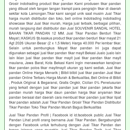
Grosir indotrading product tikar pandan Kami produsen tikar pandan
yang dibuat oleh tangan tangan trampil para pengrajin tikar di daerah
sekitar kota Lamongan.Tikar kami sangat unik saat musim Jual Tikar
harga murah distributor dan toko, beli online Indotrading indotrading
showcase tikar Jual tikar murah, Harga jual terbaik, berbagai pilihan,
murah langsung dari distributor dan Jual SOUVENIR SANDAL HOTEL
BAHAN TIKAR PANDAN 12 MM. Jual Tikar Pandan Berduri Tikar
Mayat | KASKUS fjb.kaskus product tikar pandan berduri tikar mayat 21
Agt 2026 Ukuran Besar (2 x 1,5 Meter) Harga 40.000 Per lembar tikar.
Selain untuk pembungkus Mayat tikar pandan ini juga dapat
digunakan sebagai jual tikar pandan tikar mayit Bekasi Jualo jualo lain
lain iklan jual tikar pandan tikar mayit jual tikar pandan tikar mayit
maulana, Jawa Barat, Kota Bekasi Kami ingin menawarkan kerajinan
tikar pandan polos tikar mayitmayit ukuran yg kami sediak. Jual tikar
pandan Online Harga Menarik | Blibli blibli jual tikar pandan Jual tikar
pandan Online Terbaru Harga Murah & Berkualitas, Beli Online di Blibli
, Produk Original & Begaransi, Gratis Ongkir, Cicilan 0% Penelusuran
yang terkait dengan jual tikar pandan jual tikar pandan jakarta tikar
pandan murah harga tikar daun pandan harga tikar anyaman tikar
pandan berasal dari daerah cara membuat tikar pandan jual tikar lipat
tikar pandan adalah Jual Tikar Pandan Grosir Tikar Pandan Distributor
Tikar Pandan Toko Tikar Pandan Murah Bagus Berkualitas
Jual Tikar Pandan Profil | Facebook id id.facebook public Jual Tikar
Pandan Lihat profil orang bernama Jual Tikar Pandan. Bergabunglah
dengan Facebook untuk terhubung dengan Jual Tikar Pandan dan
teman lainnya yang mungkin Jual Tikar Pandan Tasik Jual Tikar