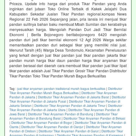
Priceza. Update info harga dari produk Tikar Pandan yang Anda
inginkan dari jutaan Toko Online Terbaik di Kakek Jelajahi Dua
Kabupaten Sekadar Jualan Tikar Pandan regional.kompas News
Regional 22 Feb 2026 Sepanjang jalan, pria lansia ini menjual tikar
pandan sulitnya bahan baku membuat Mbah Sumilan dan kerabatnya
menyesuaikan harga. Mengolah Pandan Duri Jadi Tikar Bernilai
Ekonomi | Berita Bojonegoro beritabojonegoro 6420 mengolah
pandan duri jadi tikar bernilai ekonomi 12 Agt 2026 Warga sekitar
memanfaatkan pandan duri sebagai tikar yang memiliki nilai jual.
Menurut Tarsih (45) Warga Desa Tondomulo, Kecamatan Penelusuran
yang terkait dengan jual tikar pandan jual tikar pandan jakarta tikar
pandan murah harga tikar daun pandan harga tikar anyaman tikar
pandan berasal dari daerah cara membuat tikar pandan jual tikar lipat
tikar pandan adalah Jual Tikar Pandan Grosir Tikar Pandan Distributor
Tikar Pandan Toko Tikar Pandan Murah Bagus Berkualitas
Tag :
jual tikar anyaman pandan tradisional murah bagus berkualitas
|
Distributor
Tikar Anyaman Pandan Murah Bagus Berkualitas
|
Distributor Tikar Anyaman
Pandan di Jakarta
|
Distributor Tikar Anyaman Pandan di Jakarta Barat
|
Distributor
Tikar Anyaman Pandan di Jakarta Pusat
|
Distributor Tikar Anyaman Pandan di
Jakarta Selatan
|
Distributor Tikar Anyaman Pandan di Jakarta Timur
|
Distributor
Tikar Anyaman Pandan di Jakarta Utara
|
Distributor Tikar Anyaman Pandan di
Jawa Barat
|
Distributor Tikar Anyaman Pandan di Bandung
|
Distributor Tikar
Anyaman Pandan di Bandung Barat
|
Distributor Tikar Anyaman Pandan di Bekasi
|
Distributor Tikar Anyaman Pandan di Bogor
|
Distributor Tikar Anyaman Pandan di
Ciamis
|
Distributor Tikar Anyaman Pandan di Cianjur
|
Distributor Tikar Anyaman
Pandan di Cirebon
|
Distributor Tikar Anyaman Pandan di Garut
|
Distributor Tikar
Anyaman Pandan di Indramayu
|
Distributor Tikar Anyaman Pandan di Karawang
|