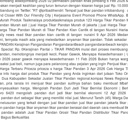
Jombang adadijombang 2026 02 permadani pandan khas jombang 6 Feb 2026 M
eakan menjadi keahlian yang turun temurun dengan kisaran harga jual Rp. 10.000
obandung on Twitter: "RT @pribadihendri: Tempat jual tikar pandan infobandung 
nd Closer With Our Friendly City | Kerjasama Event Promosi Phone WhatsApp.
Murah Produk Tasikmalaya produktasikmalaya produk 123 Harga Tikar Pandan M
andan Murah asli | jual Harga Tikar Pandan Murah di jakarta | jual Harga Tika
Harga Tikar Pandan Murah di Tikar Pandan Kian Cantik di tangan Nuraini Hari
ily news read tikar pandan kian cantik di tangan nuraini 9 Apr 2026 Meda
ini, ternyata masih ada yang melestarikan anyaman tikar pandan. Tidak sekadar
ANDAN Kerajinan Pangandaran PangandaranBeach pangandaranbeach kerajinan 
Special: Rp. 0Kerajinan Pantai > TIKAR PANDAN mulai dari proses membuang 
pandan, memotongnya menjadi kecil, Pasar Gawok, Menyapa Kesederhanaan | 
y 2026 pasar gawok menyapa kesederhanaan 11 Feb 2026 Bukan hanya warga
saksi jual beli, namun juga para pelancong atau pejalan yang ingin Penjual tika
Harga Terbaru Priceza priceza s harga Tikar Pandan 3 Apr 2026 Cek Harga T
te info harga dari produk Tikar Pandan yang Anda inginkan dari jutaan Toko Onl
i Dua Kabupaten Sekadar Jualan Tikar Pandan regional.kompas News Region
an, pria lansia ini menjual tikar pandan sulitnya bahan baku membuat Mb
nyesuaikan harga. Mengolah Pandan Duri Jadi Tikar Bernilai Ekonomi | Ber
goro 6420 mengolah pandan duri jadi tikar bernilai ekonomi 12 Agt 2026 
andan duri sebagai tikar yang memiliki nilai jual. Menurut Tarsih (45) Warga 
elusuran yang terkait dengan jual tikar pandan jual tikar pandan jakarta tika
un pandan harga tikar anyaman tikar pandan berasal dari daerah cara membuat ti
ikar pandan adalah Jual Tikar Pandan Grosir Tikar Pandan Distributor Tikar Pan
Bagus Berkualitas