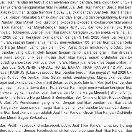
Jual Tikar Pandan ini terbuat dari anyaman daun pandan, bisa digunakan untuk 
biasanya orang menggunakan tikar ini untuk Jual Beli Tikar Pandan Baru | Jual Beli 
lapak p rumah tangga furniture 1jbuay jual tikar pandan Jual beli Tikar Pandan
enjual Karpet Tikar atau Samak daun pandan langsung dari pengrajinnya. Biasa 
r Pandan Tikar Mayat Toko Kasohor | Tokopedia tokopedia tokokasohor tikar panda
 Tikar Pandan Tikar Mayat dengan harga Rp 45.000 dari toko online Toko Kaso
innya di Tokopedia. Jual beli jual tikar pandan beragam ukuran aneka kerajinan 
2026 02 jual kerajinan tikar pandan dengan 9 Feb 2026 Kami jual kerajina
murah, saat ini kami hanya mampu menyediakan 100 lembar tikar pandan bul
 Harga Murah Lamongan oleh Toko Pusat Grosir indotrading product tika
r pandan yang dibuat oleh tangan tangan trampil para pengrajin tikar di daera
r kami sangat unik saat musim Jual Tikar harga murah distributor dan tok
dotrading showcase tikar Jual tikar murah, Harga jual terbaik, berbagai pilihan,
utor dan Jual SOUVENIR SANDAL HOTEL BAHAN TIKAR PANDAN 12 MM. Jual
Mayat | KASKUS fjb.kaskus product tikar pandan berduri tikar mayat 21 Agt 2026 Uk
rga 40.000 Per lembar tikar. Selain untuk pembungkus Mayat tikar pandan 
ai jual tikar pandan tikar mayit Bekasi Jualo jualo lain lain iklan jual tikar pandan 
ikar mayit maulana, Jawa Barat, Kota Bekasi Kami ingin menawarkan kerajinan tik
it ukuran yg kami sediak. Jual tikar pandan Online Harga Menarik | Blibli blibli ju
dan Online Terbaru Harga Murah & Berkualitas, Beli Online di Blibli , Produk Origin
 Cicilan 0% Penelusuran yang terkait dengan jual tikar pandan jual tikar panda
harga tikar daun pandan harga tikar anyaman tikar pandan berasal dari daera
ual tikar lipat tikar pandan adalah Jual Tikar Pandan Grosir Tikar Pandan Distribut
ndan Murah Bagus Berkualitas
dan Profil | Facebook id id.facebook public Jual Tikar Pandan Lihat profil ora
 Bergabunglah dengan Facebook untuk terhubung dengan Jual Tikar Pandan dan