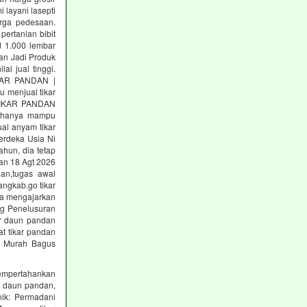
 layani lasepti
rga pedesaan.
ertanian bibit
d 1.000 lembar
an Jadi Produk
ai jual tinggi.
IKAR PANDAN |
 menjual tikar
 TIKAR PANDAN
mi hanya mampu
al anyam tikar
erdeka Usia Ni
ahun, dia tetap
dan 18 Agt 2026
dan,tugas awal
ngkab.go tikar
ya mengajarkan
ng Penelusuran
kar daun pandan
at tikar pandan
an Murah Bagus
empertahankan
u, daun pandan,
ik: Permadani