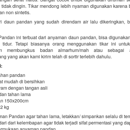
 tidak dingin. Tikar mendong lebih nyaman digunakan karena
an non sintetis.
ri daun pandan yang sudah direndam air lalu dikeringkan, 
 Pandan ini terbuat dari anyaman daun pandan, bisa digunakan
tidur. Tetapi biasanya orang menggunakan tikar ini untu
n membungkus badan almarhum/mah atau sebagai a
ng yang akan kami kirim telah di sortir terlebih dahulu.
i:
ahan pandan
t mudah di bersihkan
yam dengan tangan asli
dan tahan lama
an 150x200cm
 2 kg
man Pandan agar tahan lama, letakkan/ simpankan selalu di te
dari dari kelembapan agar tidak terjadi sifat permentasi yang da
ermukaan anyaman pandan.