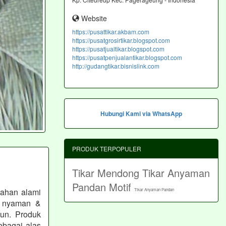
Website
https://pusattikar.akbam.com
https://pusatgrosirtikar.blogspot.com
https://pusatjualtikar.blogspot.com
https://pusatpenjualantikar.blogspot.com
http://gudangtikar.bisnislink.com
Hubungi Kami via WhatsApp
PRODUK TERPOPULER
Tikar Mendong
Tikar Anyaman
Pandan Motif
bahan alami
Tikar Anyaman Pandan
s, nyaman &
un. Produk
ebagai alas