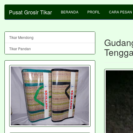
Pusat Grosir Tikar
BERANDA
PROFIL
CARA PESAN
Tikar Mendong
Gudang
Tengga
Tikar Pandan