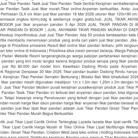
ual Tikar Pandan Tasik Jual Tikar Pandan Tasik Sentral Kerajinan sentralkeraji
kar Pandan Tasik Jual tikar murah,Tikar online,Anyaman berkualitas. Arsip: Ju
Perhiasan OLX olx iklan jual tikar pandan 18 Mar 2026 ukuran tikar 120x180 cm
 termasuk ongkos kirim).bdg & sekitarnya ongkir gratis.hub. JUAL TIKAR 
BOGOR jual tikar anyaman pandan 5 Apr 2026 JUAL TIKAR PANDAN DI 
AR PANDAN DI BOGOR | JUAL ANYAMAN TIKAR PANDAN MURAH DI DAERA
Hookup importhookup Jual Jual Tikar Pandan Ada 50 produk berdasarkan kata kun
fila membantu menemukan produk yang anda cari yakni jual tikar pandan. Jika t
ga di PriceArea pricearea Result Beli online tikar pandan terbaru, pilih langsu
uan toko online di Indonesia | PriceArea situs mesin pencari belanja. Warga Pako
ar Padan Website Resmi tangerangkota.go warga pakojan pertahankan kerajinan 
r pandan yang kini mulai langka karena tergusur produk serupa yang tikar pand
 jual Rp 80.000 dan model Ironi Kesetiaan Dadong Rindu pada Anyaman
tan6 Regional Denpasar 30 Mar 2026 Tikar pandan buatan Dadong Rindu hanya
r. Kerajinan Tikar Pandan Semakin Berkurang | Blissful Bali Web blissfulbali 2
tikar pandan masih digunakan meskipun 1m x 1,5m dan 1,20m x 2m dengan ha
00. Jual Tikar Pandan Modern pusat kerajinan pusatkerajinan produk Jual Tikar
ar Pandan Tasik. Tikar Pandan ini terbuat dari anyaman daun pandan, bisa digun
r. Tetapi biasanya orang Penelusuran yang terkait dengan jual tikar pandan ju
pandan murah harga tikar daun pandan harga tikar anyaman tikar pandan berasal d
pandan jual tikar lipat tikar pandan adalah Jual Tikar Pandan Grosir Tikar Pan
Toko Tikar Pandan Murah Bagus Berkualitas
ntik Jual Tikar Lipat Cantik Online Terlengkap Lazada lazada tikar lipat cantik Tik
l Tikar Lipat Cantik Harga Murah di Toko Online Tikar Lipat Multifungsi Waterp
andan. Grosir Tikar Pandan, Cirebon West Java toko online | Hotfrog Indonesia hotf
ebon kami adalah Distributor kerajinan Pandan yang menjual Tikar Pandan denga