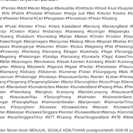
 #Pandan #Motif #Murah #Bagus #Berkualitas #Distributor #Grosir #Jual #Supplie
#Info #Pabrik #Produksi #Produsen #Harga Jual #Beli #Ukuran #Usaha #Sup
at #Reseller #Alamat #Cari #Pengadaan #Perusahaan #Pesan #Gudang
rat #Pusat #Selatan #Timur #Utara #JawaBarat #Bandung #BandungBarat #
anjur #Cirebon #Garut #Indramayu #Karawang #Kuningan #Majalengka 
 #Subang #Sukabumi #Sumedang #Banjar #Bekasi #Cimahi #Cirebon #Dep
 #JawaTengah #Banjarnegara #Banyumas #Batang #Blora #Boyolali #Brebes #C
epara #Karanganyar #Kebumen #Klaten #Kudus #Magelang #Pati #Pekalon
a #Purworejo #Rembang #Semarang #Sragen #Sukoharjo #Tegal #Temanggu
agelang #Pekalongan #Salatiga #Semarang #Surakarta #Tegal #JawaTim
#Blitar #Bojonegoro #Bondowoso #Gresik #Jember #Jombang #Kediri #Lamon
etan #Malang #Mojokerto #Nganjuk #Ngawi #Pacitan #Pamekasan #Pasur
 #Sampang #Sidoarjo #Situbondo #Sumenep #Tuban #Tulungagung #Batu #B
Pasuruan #Probolinggo #Surabaya #KepulauanSeribu #banten #Lebak #Pande
ang #Tangerang #TangerangSelatan #Bantul #GunungKidul #KulonProgo #Slem
ceh #BandaAceh #SumateraUtara #Medan #SumateraBarat #Padang #Riau #Pek
latan #Palembang #Bengkulu #Lampung #BandarLampung #KepulauanBa
ang #KepulauanRiau #TanjungPinang #Kalimatan #KalimantanBara
engah #PalangkaRaya #KalimantanSelatan #Banjarmasin #KalimantanTim
Utara #TanjungSelor #Sulawesi #SulawesiUtara #Manado #Sulawesi
tan #Makassar #SulawesiTenggara #Kendari #SulawesiBarat #Mamuju #Goronta
asar #NusaTenggaraTimur #NTT #Kupang #NusaTenggaraBarat #NTB #Mat
ndan Murah Grosir MENJUAL SEGALA KEBUTUHAN pusatgrosirtekstil 2026 06 jua