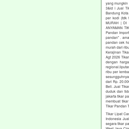
yang mungkin J
3&id i Jual Ti
Bandung Kota 
per kodi (tdk
MURAH | DI 
ANYAMAN TIK
Pandan Import
pandan" . amal
pandan cek har
murah dari rib
Kerajinan Tik
Agt 2026 Tika
dengan harga
regional.lipu
ribu per lemba
sesungguhnya 
dari Rp. 20.0
Beli. Jual Tik
duduk dan tidu
jakarta tikar 
membuat tikar 
Tikar Pandan 
Tikar Lipat Ca
Indonesia Jua
segara tikar p
West Java Cir