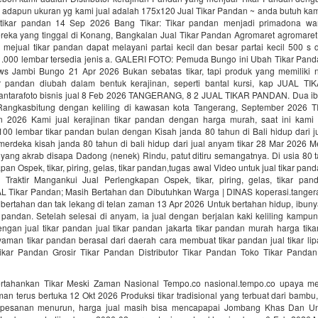
 adapun ukuran yg kami jual adalah 175x120 Jual Tikar Pandan ~ anda butuh kami
 tikar pandan 14 Sep 2026 Bang Tikar: Tikar pandan menjadi primadona wa
eka yang tinggal di Konang, Bangkalan Jual Tikar Pandan Agromaret agromaret p
mejual tikar pandan dapat melayani partai kecil dan besar partai kecil 500 s 
>1.000 lembar tersedia jenis a. GALERI FOTO: Pemuda Bungo ini Ubah Tikar Pand
ws Jambi Bungo 21 Apr 2026 Bukan sebatas tikar, tapi produk yang memiliki nil
r pandan diubah dalam bentuk kerajinan, seperti bantal kursi, kap JUAL T
ntarafoto bisnis jual 8 Feb 2026 TANGERANG, 8 2 JUAL TIKAR PANDAN. Dua ibu
Rangkasbitung dengan keliling di kawasan kota Tangerang, September 2026
an 2026 Kami jual kerajinan tikar pandan dengan harga murah, saat ini ka
00 lembar tikar pandan bulan dengan Kisah janda 80 tahun di Bali hidup dari ju
erdeka kisah janda 80 tahun di bali hidup dari jual anyam tikar 28 Mar 2026 M
ang akrab disapa Dadong (nenek) Rindu, patut ditiru semangatnya. Di usia 80 t
pan Ospek, tikar, piring, gelas, tikar pandan,tugas awal Video untuk jual tikar pan
 Traktir Mangankui Jual Perlengkapan Ospek, tikar, piring, gelas, tikar pan
Tikar Pandan; Masih Bertahan dan Dibutuhkan Warga | DINAS koperasi.tangera
bertahan dan tak lekang di telan zaman 13 Apr 2026 Untuk bertahan hidup, ibun
 pandan. Setelah selesai di anyam, ia jual dengan berjalan kaki keliling kampu
engan jual tikar pandan jual tikar pandan jakarta tikar pandan murah harga ti
yaman tikar pandan berasal dari daerah cara membuat tikar pandan jual tikar lip
ikar Pandan Grosir Tikar Pandan Distributor Tikar Pandan Toko Tikar Pand
tahankan Tikar Meski Zaman Nasional Tempo.co nasional.tempo.co upaya m
man terus bertuka 12 Okt 2026 Produksi tikar tradisional yang terbuat dari bamb
 pesanan menurun, harga jual masih bisa mencapapai Jombang Khas Dan Un