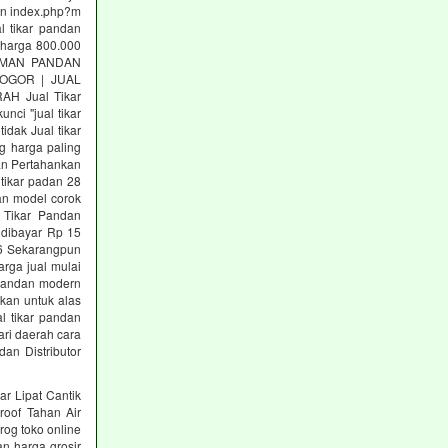
nan index.php?m
al tikar pandan
.harga 800.000
ANYAMAN PANDAN
BOGOR | JUAL
H Jual Tikar
ci "jual tikar
idak Jual tikar
ng harga paling
jan Pertahankan
tikar padan 28
an model corok
 Tikar Pandan
 dibayar Rp 15
026 Sekarangpun
rga jual mulai
 Pandan modern
akan untuk alas
al tikar pandan
ari daerah cara
dan Distributor
ar Lipat Cantik
roof Tahan Air
rog toko online
n harga grosir