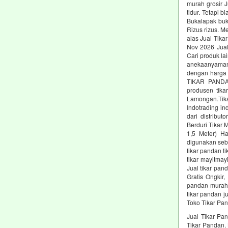
murah grosir 
tidur. Tetapi 
Bukalapak buka
Rizus rizus. M
alas Jual Tika
Nov 2026 Jual
Cari produk la
anekaanyaman 
dengan harga 
TIKAR PANDAN
produsen tika
Lamongan.Tika
Indotrading in
dari distrib
Berduri Tikar 
1,5 Meter) Ha
digunakan sebag
tikar pandan t
tikar mayitmay
Jual tikar pan
Gratis Ongkir,
pandan murah 
tikar pandan j
Toko Tikar Pa
Jual Tikar Pan
Tikar Pandan.