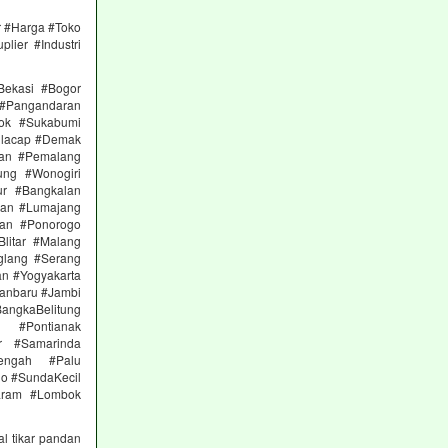
r #Harga #Toko
lier #Industri
Bekasi #Bogor
#Pangandaran
ok #Sukabumi
ilacap #Demak
gan #Pemalang
ng #Wonogiri
ur #Bangkalan
gan #Lumajang
uan #Ponorogo
litar #Malang
glang #Serang
an #Yogyakarta
anbaru #Jambi
ngkaBelitung
t #Pontianak
ur #Samarinda
Tengah #Palu
lo #SundaKecil
aram #Lombok
l tikar pandan