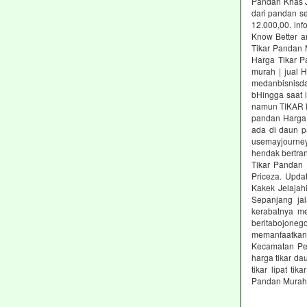
Pandan Khas 
dari pandan s
12.000,00. inf
Know Better a
Tikar Pandan 
Harga Tikar P
murah | jual 
medanbisnisda
bHingga saat 
namun TIKAR P
pandan Harga 
ada di daun 
usemayjourne
hendak bertran
Tikar Pandan 
Priceza. Upda
Kakek Jelajah
Sepanjang jal
kerabatnya me
beritabojone
memanfaatkan p
Kecamatan Pen
harga tikar da
tikar lipat t
Pandan Murah 