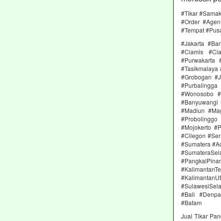
#Tikar #Samak
#Order #Agen 
#Tempat #Pus
#Jakarta #Ba
#Ciamis #Ci
#Purwakarta
#Tasikmalaya
#Grobogan #J
#Purbalingg
#Wonosobo #M
#Banyuwangi 
#Madiun #Mag
#Probolinggo
#Mojokerto #
#Cilegon #Ser
#Sumatera #A
#SumateraSe
#PangkalPin
#KalimantanT
#Kalimantan
#SulawesiSela
#Bali #Denp
#Batam
Jual Tikar Pa