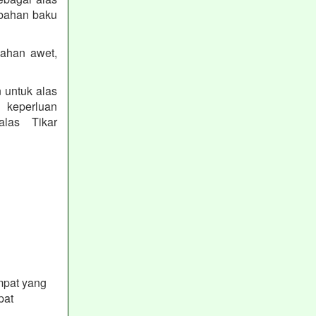
 bahan baku
bahan awet,
 untuk alas
k keperluan
las Tikar
mpat yang
pat