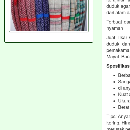
duduk agar
dari alam d
Terbuat da
nyaman
Jual Tikar
duduk dan 
pemakama
Mayat. Bara
Spesifikas
Berb
Sanga
di an
Kuat 
Ukur
Berat
Tips: Anya
kering. Hin
merusak p