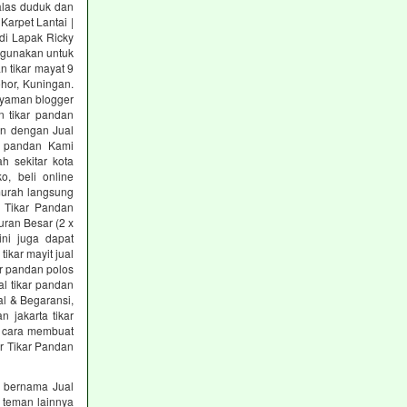
alas duduk dan
Karpet Lantai |
 di Lapak Ricky
digunakan untuk
n tikar mayat 9
hor, Kuningan.
anyaman blogger
n tikar pandan
an dengan Jual
r pandan Kami
h sekitar kota
o, beli online
 murah langsung
 Tikar Pandan
uran Besar (2 x
ini juga dapat
tikar mayit jual
ar pandan polos
al tikar pandan
al & Begaransi,
n jakarta tikar
h cara membuat
or Tikar Pandan
ng bernama Jual
 teman lainnya