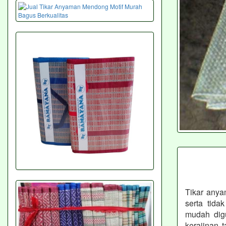
Tikar anya
serta tida
mudah dig
kerajinan 