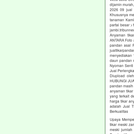
dijamin murah,
2026 09 jual
Khususnya mer
tanaman Kami 
partai besar 
jambi.tribunne
Anyaman tika
ANTARA Foto a
pandan asal 
jualtikarpand
menyediakan 1
daun pandan m
Nyoman Senti y
Jual Perlengka
Diupload oleh
HUBUNGI JUAL 
pandan masih 
anyaman tikar
yang terkait d
harga tikar an
adalah Jual T
Berkualitas
Upaya Memper
tikar meski za
meski jumlah