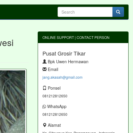
ONLINE SUPPORT | CONTACT PERSON
wesi
Pusat Grosir Tikar
Bpk Uwen Hermawan
Email
jang.akasah@gmail.com
Ponsel
081212812650
WhatsApp
081212812650
Alamat
Kp. Citeureup Kec. Pagerageung - Indonesia