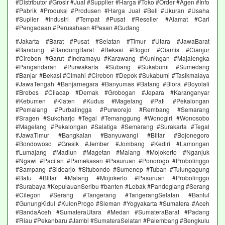
#Distributor #Grosir #Jual #Supplier #Harga #Toko #Order #Agen #Info
#Pabrik #Produksi #Produsen #Harga Jual #Beli #Ukuran #Usaha
#Suplier #Industri #Tempat #Pusat #Reseller #Alamat #Cari
#Pengadaan #Perusahaan #Pesan #Gudang
#Jakarta #Barat #Pusat #Selatan #Timur #Utara #JawaBarat
#Bandung #BandungBarat #Bekasi #Bogor #Ciamis #Cianjur
#Cirebon #Garut #Indramayu #Karawang #Kuningan #Majalengka
#Pangandaran #Purwakarta #Subang #Sukabumi #Sumedang
#Banjar #Bekasi #Cimahi #Cirebon #Depok #Sukabumi #Tasikmalaya
#JawaTengah #Banjarnegara #Banyumas #Batang #Blora #Boyolali
#Brebes #Cilacap #Demak #Grobogan #Jepara #Karanganyar
#Kebumen #Klaten #Kudus #Magelang #Pati #Pekalongan
#Pemalang #Purbalingga #Purworejo #Rembang #Semarang
#Sragen #Sukoharjo #Tegal #Temanggung #Wonogiri #Wonosobo
#Magelang #Pekalongan #Salatiga #Semarang #Surakarta #Tegal
#JawaTimur #Bangkalan #Banyuwangi #Blitar #Bojonegoro
#Bondowoso #Gresik #Jember #Jombang #Kediri #Lamongan
#Lumajang #Madiun #Magetan #Malang #Mojokerto #Nganjuk
#Ngawi #Pacitan #Pamekasan #Pasuruan #Ponorogo #Probolinggo
#Sampang #Sidoarjo #Situbondo #Sumenep #Tuban #Tulungagung
#Batu #Blitar #Malang #Mojokerto #Pasuruan #Probolinggo
#Surabaya #KepulauanSeribu #banten #Lebak #Pandeglang #Serang
#Cilegon #Serang #Tangerang #TangerangSelatan #Bantul
#GunungKidul #KulonProgo #Sleman #Yogyakarta #Sumatera #Aceh
#BandaAceh #SumateraUtara #Medan #SumateraBarat #Padang
#Riau #Pekanbaru #Jambi #SumateraSelatan #Palembang #Bengkulu