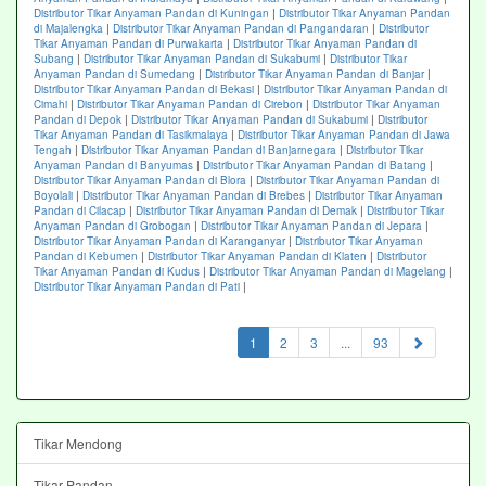
Distributor Tikar Anyaman Pandan di Kuningan
|
Distributor Tikar Anyaman Pandan
di Majalengka
|
Distributor Tikar Anyaman Pandan di Pangandaran
|
Distributor
Tikar Anyaman Pandan di Purwakarta
|
Distributor Tikar Anyaman Pandan di
Subang
|
Distributor Tikar Anyaman Pandan di Sukabumi
|
Distributor Tikar
Anyaman Pandan di Sumedang
|
Distributor Tikar Anyaman Pandan di Banjar
|
Distributor Tikar Anyaman Pandan di Bekasi
|
Distributor Tikar Anyaman Pandan di
Cimahi
|
Distributor Tikar Anyaman Pandan di Cirebon
|
Distributor Tikar Anyaman
Pandan di Depok
|
Distributor Tikar Anyaman Pandan di Sukabumi
|
Distributor
Tikar Anyaman Pandan di Tasikmalaya
|
Distributor Tikar Anyaman Pandan di Jawa
Tengah
|
Distributor Tikar Anyaman Pandan di Banjarnegara
|
Distributor Tikar
Anyaman Pandan di Banyumas
|
Distributor Tikar Anyaman Pandan di Batang
|
Distributor Tikar Anyaman Pandan di Blora
|
Distributor Tikar Anyaman Pandan di
Boyolali
|
Distributor Tikar Anyaman Pandan di Brebes
|
Distributor Tikar Anyaman
Pandan di Cilacap
|
Distributor Tikar Anyaman Pandan di Demak
|
Distributor Tikar
Anyaman Pandan di Grobogan
|
Distributor Tikar Anyaman Pandan di Jepara
|
Distributor Tikar Anyaman Pandan di Karanganyar
|
Distributor Tikar Anyaman
Pandan di Kebumen
|
Distributor Tikar Anyaman Pandan di Klaten
|
Distributor
Tikar Anyaman Pandan di Kudus
|
Distributor Tikar Anyaman Pandan di Magelang
|
Distributor Tikar Anyaman Pandan di Pati
|
(current)
1
2
3
...
93
Tikar Mendong
Tikar Pandan