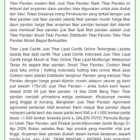
Tikar Pandan modern Beli. Jual Tikar Pandan Tasik. Tikar Pandan ini
terbuat dari anyaman daun pandan, bisa digunakan untuk alas duduk
dan tidur. Tetapi biasanya orang Penelusuran yang terkait dengan jual
tikar pandan jual tikar pandan jakarta tikar pandan murah harga tikar
daun pandan harga tikar anyaman tikar pandan berasal dari daerah
cara membuat tikar pandan jual tikar lipat tikar pandan adalah Jual
Tikar Pandan Grosir Tikar Pandan Distributor Tikar Pandan Toko Tikar
Pandan Murah Bagus Berkualitas
Tikar Lipat Cantik Jual Tikar Lipat Cantik Online Terlengkap Lazada
lazada tikar lipat cantik Tikar Lipat Cantik Indonesia Jual Tikar Lipat
Cantik Harga Murah di Toko Online Tikar Lipat Multifungsi Waterproof
Tahan Air segara tikar pandan. Grosir Tikar Pandan, Cirebon West
Java toko online | Hotfrog Indonesia hotfrog toko online West Java
Cirebon kami adalah Distributor kerajinan Pandan yang menjual Tikar
Pandan dengan harga grosir dijamin murah, adapun ukuran yg kami
jual adalah 175x120 Jual Tikar Pandan ~ anda butuh kami layani
lasepti 2026 09 jual tikar pandan 14 Sep 2026 Bang Tikar: Tikar
pandan menjadi primadona warga pedesaan. Khususnya mereka
yang tinggal di Konang, Bangkalan Jual Tikar Pandan Agromaret
agromaret pertanian bibit tanaman Kami mejual tikar pandan dapat
melayani partai kecil dan besar partai kecil 500 s d 1.000 lembar partai
besar >1.000 lembar tersedia jenis a. GALERI FOTO: Pemuda Bungo
ini Ubah Tikar Pandan Jadi Produk jambi.tribunnews Jambi Bungo 21
Apr 2026 Bukan sebatas tikar, tapi produk yang memiliki nilai jual
tinggi. Anyaman tikar pandan diubah dalam bentuk kerajinan, seperti
bantal kursi, kap JUAL TIKAR PANDAN | ANTARA Foto antarafoto