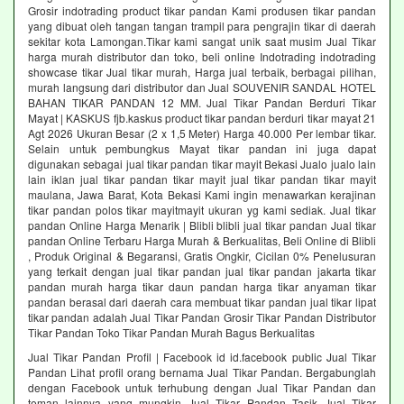
Grosir indotrading product tikar pandan Kami produsen tikar pandan
yang dibuat oleh tangan tangan trampil para pengrajin tikar di daerah
sekitar kota Lamongan.Tikar kami sangat unik saat musim Jual Tikar
harga murah distributor dan toko, beli online Indotrading indotrading
showcase tikar Jual tikar murah, Harga jual terbaik, berbagai pilihan,
murah langsung dari distributor dan Jual SOUVENIR SANDAL HOTEL
BAHAN TIKAR PANDAN 12 MM. Jual Tikar Pandan Berduri Tikar
Mayat | KASKUS fjb.kaskus product tikar pandan berduri tikar mayat 21
Agt 2026 Ukuran Besar (2 x 1,5 Meter) Harga 40.000 Per lembar tikar.
Selain untuk pembungkus Mayat tikar pandan ini juga dapat
digunakan sebagai jual tikar pandan tikar mayit Bekasi Jualo jualo lain
lain iklan jual tikar pandan tikar mayit jual tikar pandan tikar mayit
maulana, Jawa Barat, Kota Bekasi Kami ingin menawarkan kerajinan
tikar pandan polos tikar mayitmayit ukuran yg kami sediak. Jual tikar
pandan Online Harga Menarik | Blibli blibli jual tikar pandan Jual tikar
pandan Online Terbaru Harga Murah & Berkualitas, Beli Online di Blibli
, Produk Original & Begaransi, Gratis Ongkir, Cicilan 0% Penelusuran
yang terkait dengan jual tikar pandan jual tikar pandan jakarta tikar
pandan murah harga tikar daun pandan harga tikar anyaman tikar
pandan berasal dari daerah cara membuat tikar pandan jual tikar lipat
tikar pandan adalah Jual Tikar Pandan Grosir Tikar Pandan Distributor
Tikar Pandan Toko Tikar Pandan Murah Bagus Berkualitas
Jual Tikar Pandan Profil | Facebook id id.facebook public Jual Tikar
Pandan Lihat profil orang bernama Jual Tikar Pandan. Bergabunglah
dengan Facebook untuk terhubung dengan Jual Tikar Pandan dan
teman lainnya yang mungkin Jual Tikar Pandan Tasik Jual Tikar