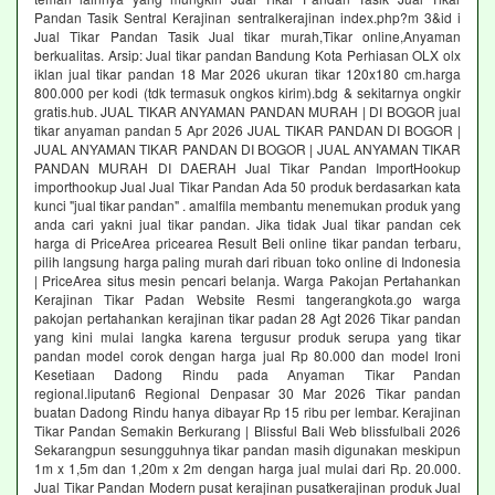
Pandan Tasik Sentral Kerajinan sentralkerajinan index.php?m 3&id i
Jual Tikar Pandan Tasik Jual tikar murah,Tikar online,Anyaman
berkualitas. Arsip: Jual tikar pandan Bandung Kota Perhiasan OLX olx
iklan jual tikar pandan 18 Mar 2026 ukuran tikar 120x180 cm.harga
800.000 per kodi (tdk termasuk ongkos kirim).bdg & sekitarnya ongkir
gratis.hub. JUAL TIKAR ANYAMAN PANDAN MURAH | DI BOGOR jual
tikar anyaman pandan 5 Apr 2026 JUAL TIKAR PANDAN DI BOGOR |
JUAL ANYAMAN TIKAR PANDAN DI BOGOR | JUAL ANYAMAN TIKAR
PANDAN MURAH DI DAERAH Jual Tikar Pandan ImportHookup
importhookup Jual Jual Tikar Pandan Ada 50 produk berdasarkan kata
kunci "jual tikar pandan" . amalfila membantu menemukan produk yang
anda cari yakni jual tikar pandan. Jika tidak Jual tikar pandan cek
harga di PriceArea pricearea Result Beli online tikar pandan terbaru,
pilih langsung harga paling murah dari ribuan toko online di Indonesia
| PriceArea situs mesin pencari belanja. Warga Pakojan Pertahankan
Kerajinan Tikar Padan Website Resmi tangerangkota.go warga
pakojan pertahankan kerajinan tikar padan 28 Agt 2026 Tikar pandan
yang kini mulai langka karena tergusur produk serupa yang tikar
pandan model corok dengan harga jual Rp 80.000 dan model Ironi
Kesetiaan Dadong Rindu pada Anyaman Tikar Pandan
regional.liputan6 Regional Denpasar 30 Mar 2026 Tikar pandan
buatan Dadong Rindu hanya dibayar Rp 15 ribu per lembar. Kerajinan
Tikar Pandan Semakin Berkurang | Blissful Bali Web blissfulbali 2026
Sekarangpun sesungguhnya tikar pandan masih digunakan meskipun
1m x 1,5m dan 1,20m x 2m dengan harga jual mulai dari Rp. 20.000.
Jual Tikar Pandan Modern pusat kerajinan pusatkerajinan produk Jual