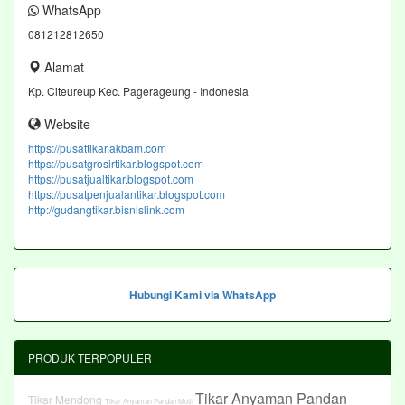
WhatsApp
081212812650
Alamat
Kp. Citeureup Kec. Pagerageung - Indonesia
Website
https://pusattikar.akbam.com
https://pusatgrosirtikar.blogspot.com
https://pusatjualtikar.blogspot.com
https://pusatpenjualantikar.blogspot.com
http://gudangtikar.bisnislink.com
Hubungi Kami via WhatsApp
PRODUK TERPOPULER
Tikar Anyaman Pandan
Tikar Mendong
Tikar Anyaman Pandan Motif