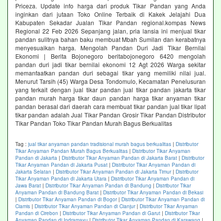
Priceza. Update info harga dari produk Tikar Pandan yang Anda
inginkan dari jutaan Toko Online Terbaik di Kakek Jelajahi Dua
Kabupaten Sekadar Jualan Tikar Pandan regional.kompas News
Regional 22 Feb 2026 Sepanjang jalan, pria lansia ini menjual tikar
pandan sulitnya bahan baku membuat Mbah Sumilan dan kerabatnya
menyesuaikan harga. Mengolah Pandan Duri Jadi Tikar Bernilai
Ekonomi | Berita Bojonegoro beritabojonegoro 6420 mengolah
pandan duri jadi tikar bernilai ekonomi 12 Agt 2026 Warga sekitar
memanfaatkan pandan duri sebagai tikar yang memiliki nilai jual.
Menurut Tarsih (45) Warga Desa Tondomulo, Kecamatan Penelusuran
yang terkait dengan jual tikar pandan jual tikar pandan jakarta tikar
pandan murah harga tikar daun pandan harga tikar anyaman tikar
pandan berasal dari daerah cara membuat tikar pandan jual tikar lipat
tikar pandan adalah Jual Tikar Pandan Grosir Tikar Pandan Distributor
Tikar Pandan Toko Tikar Pandan Murah Bagus Berkualitas
Tag :
jual tikar anyaman pandan tradisional murah bagus berkualitas
|
Distributor
Tikar Anyaman Pandan Murah Bagus Berkualitas
|
Distributor Tikar Anyaman
Pandan di Jakarta
|
Distributor Tikar Anyaman Pandan di Jakarta Barat
|
Distributor
Tikar Anyaman Pandan di Jakarta Pusat
|
Distributor Tikar Anyaman Pandan di
Jakarta Selatan
|
Distributor Tikar Anyaman Pandan di Jakarta Timur
|
Distributor
Tikar Anyaman Pandan di Jakarta Utara
|
Distributor Tikar Anyaman Pandan di
Jawa Barat
|
Distributor Tikar Anyaman Pandan di Bandung
|
Distributor Tikar
Anyaman Pandan di Bandung Barat
|
Distributor Tikar Anyaman Pandan di Bekasi
|
Distributor Tikar Anyaman Pandan di Bogor
|
Distributor Tikar Anyaman Pandan di
Ciamis
|
Distributor Tikar Anyaman Pandan di Cianjur
|
Distributor Tikar Anyaman
Pandan di Cirebon
|
Distributor Tikar Anyaman Pandan di Garut
|
Distributor Tikar
Anyaman Pandan di Indramayu
|
Distributor Tikar Anyaman Pandan di Karawang
|