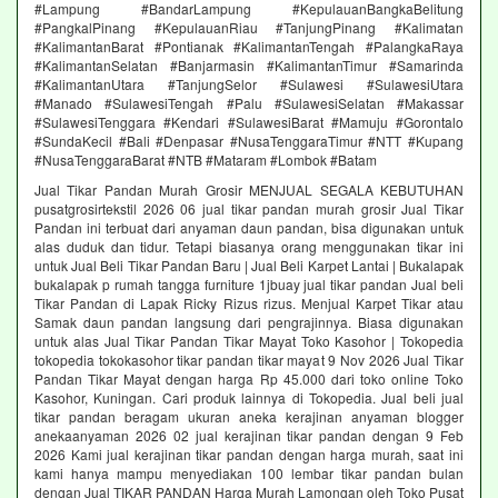
#Lampung #BandarLampung #KepulauanBangkaBelitung
#PangkalPinang #KepulauanRiau #TanjungPinang #Kalimatan
#KalimantanBarat #Pontianak #KalimantanTengah #PalangkaRaya
#KalimantanSelatan #Banjarmasin #KalimantanTimur #Samarinda
#KalimantanUtara #TanjungSelor #Sulawesi #SulawesiUtara
#Manado #SulawesiTengah #Palu #SulawesiSelatan #Makassar
#SulawesiTenggara #Kendari #SulawesiBarat #Mamuju #Gorontalo
#SundaKecil #Bali #Denpasar #NusaTenggaraTimur #NTT #Kupang
#NusaTenggaraBarat #NTB #Mataram #Lombok #Batam
Jual Tikar Pandan Murah Grosir MENJUAL SEGALA KEBUTUHAN
pusatgrosirtekstil 2026 06 jual tikar pandan murah grosir Jual Tikar
Pandan ini terbuat dari anyaman daun pandan, bisa digunakan untuk
alas duduk dan tidur. Tetapi biasanya orang menggunakan tikar ini
untuk Jual Beli Tikar Pandan Baru | Jual Beli Karpet Lantai | Bukalapak
bukalapak p rumah tangga furniture 1jbuay jual tikar pandan Jual beli
Tikar Pandan di Lapak Ricky Rizus rizus. Menjual Karpet Tikar atau
Samak daun pandan langsung dari pengrajinnya. Biasa digunakan
untuk alas Jual Tikar Pandan Tikar Mayat Toko Kasohor | Tokopedia
tokopedia tokokasohor tikar pandan tikar mayat 9 Nov 2026 Jual Tikar
Pandan Tikar Mayat dengan harga Rp 45.000 dari toko online Toko
Kasohor, Kuningan. Cari produk lainnya di Tokopedia. Jual beli jual
tikar pandan beragam ukuran aneka kerajinan anyaman blogger
anekaanyaman 2026 02 jual kerajinan tikar pandan dengan 9 Feb
2026 Kami jual kerajinan tikar pandan dengan harga murah, saat ini
kami hanya mampu menyediakan 100 lembar tikar pandan bulan
dengan Jual TIKAR PANDAN Harga Murah Lamongan oleh Toko Pusat