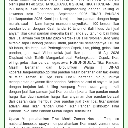
bisnis jual 8 Feb 2026 TANGERANG, 8 2 JUAL TIKAR PANDAN. Dua
ibu menjual tikar pandan asal Rangkasbitung dengan keliling di
kawasan kota Tangerang, September 2026 TIKAR PANDAN
jualtikarpandan 2026 Kami jual kerajinan tikar pandan dengan harga
murah, saat ini kami hanya mampu menyediakan 100 lembar tikar
pandan bulan dengan Kisah janda 80 tahun di Bali hidup dari jual
anyam tikar daun pandan merdeka kisah janda 80 tahun di bali hidup
dari jual anyam tikar 28 Mar 2026 Merdeka Usia Ni Nyoman Senti yang
akrab disapa Dadong (nenek) Rindu, patut ditiru semangatnya. Di usia
80 tahun, dia tetap Jual Perlengkapan Ospek, tikar, piring, gelas, tikar
pandan,tugas awal Video untuk jual tikar pandan 18 Agt 2026
Diupload oleh Traktir Mangankui Jual Perlengkapan Ospek, tikar,
piring, gelas, tikar pandan,tugas awal HUBUNGI JUAL Tikar Pandan;
Masih Bertahan dan Dibutuhkan Warga | DINAS
koperasi.tangerangkab.go tikar pandan masih bertahan dan tak lekang
di telan zaman 13 Apr 2026 Untuk bertahan hidup, ibunya
mengajarkan anyaman tikar pandan. Setelah selesai di anyam, ia jual
dengan berjalan kaki keliling kampung Penelusuran yang terkait
dengan jual tikar pandan jual tikar pandan jakarta tikar pandan murah
harga tikar daun pandan harga tikar anyaman tikar pandan berasal
dari daerah cara membuat tikar pandan jual tikar lipat tikar pandan
adalah Jual Tikar Pandan Grosir Tikar Pandan Distributor Tikar
Pandan Toko Tikar Pandan Murah Bagus Berkualitas
Upaya Mempertahankan Tikar Meski Zaman Nasional Tempo.co
nasional.tempo.co upaya mempertahankan tikar meski zaman terus