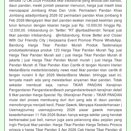
bertuka 12 Okt 2026 Produksi tikar tradisional yang terbuat dari bambu,
daun pandan, meski jumlah pesanan menurun, harga jual masih bisa
mencapapai Jombang Khas Dan Unik: Permadani Pandan Khas
Jombang adadijombang 2026 02 permadani pandan khas jombang 6
Feb 2026 Mengayam tikar dari pandan seakan menjadi keahlian yang
turun temurun dengan kisaran harga jual Rp. 10.000,00 hingga Rp.
12.000,00. infobandung on Twitter: "RT @pribadihendri: Tempat jual
tikar pandan infobandung · @infobandung. Know Better and Closer
With Our Friendly City | Kerjasama Event Promosi Phone WhatsApp.
Bandung Harga Tikar Pandan Murah Produk Tasikmalaya
produktasikmalaya produk 123 Harga Tikar Pandan Murah Tag: jual
Harga Tikar Pandan Murah asli | jual Harga Tikar Pandan Murah di
jakarta | jual Harga Tikar Pandan Murah murah | jual Harga Tikar
Pandan Murah di Tikar Pandan Kian Cantik di tangan Nuraini Harian
MedanBisnis medanbisnisdaily news read tikar pandan kian cantik di
tangan nuraini 9 Apr 2026 MedanBisnis Medan. bHingga saat ini,
ternyata masih ada yang melestarikan anyaman tikar pandan. Tidak
sekadar membuat saja, namun TIKAR PANDAN Kerajinan
Pangandaran PangandaranBeach pangandaranbeach kerajinan detail
6 tikar pandan Harga Special: Rp. 0Kerajinan Pantai > TIKAR PANDAN
mulai dari proses membuang duri duri yang ada di daun pandan,
memotongnya menjadi kecil, Pasar Gawok, Menyapa Kesederhanaan |
Usemayjourney usemayjourney 2026 pasar gawok menyapa
kesederhanaan 11 Feb 2026 Bukan hanya warga sekitar yang hendak
bertransaksi jual beli, namun juga para pelancong atau pejalan yang
ingin Penjual tikar pandan. Harga Tikar Pandan Harga Terbaru Priceza
priceza s harga Tikar Pandan 3 Apr 2026 Cek Harga Tikar Pandan di